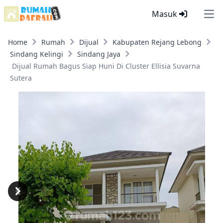
Masuk
Ope
Home
Rumah
Dijual
Kabupaten Rejang Lebong
Sindang Kelingi
Sindang Jaya
Dijual Rumah Bagus Siap Huni Di Cluster Ellisia Suvarna
Sutera
Previous
Next