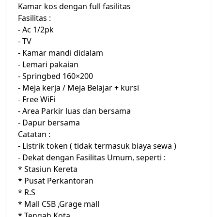
Kamar kos dengan full fasilitas
Fasilitas :
- Ac 1/2pk
- TV
- Kamar mandi didalam
- Lemari pakaian
- Springbed 160×200
- Meja kerja / Meja Belajar + kursi
- Free WiFi
- Area Parkir luas dan bersama
- Dapur bersama
Catatan :
- Listrik token ( tidak termasuk biaya sewa )
- Dekat dengan Fasilitas Umum, seperti :
* Stasiun Kereta
* Pusat Perkantoran
* R.S
* Mall CSB ,Grage mall
* Tengah Kota