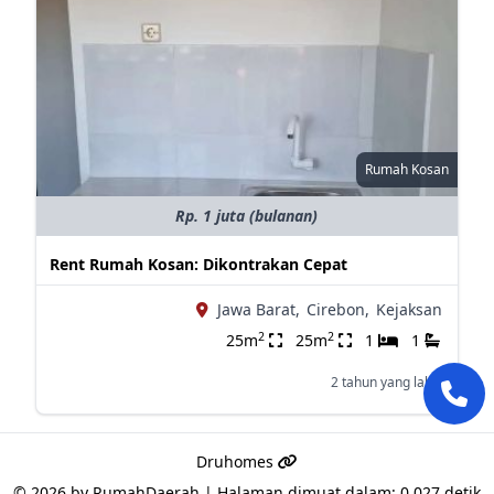
Rumah Kosan
Rp. 1 juta (bulanan)
Rent Rumah Kosan: Dikontrakan Cepat
Jawa Barat,
Cirebon,
Kejaksan
2
2
25m
25m
1
1
2 tahun yang lalu
Druhomes
© 2026 by
RumahDaerah
|
Halaman dimuat dalam: 0.027 detik