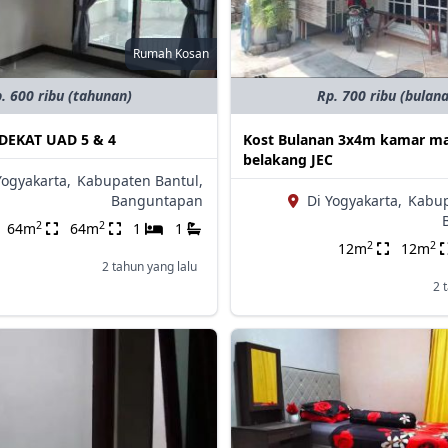
Rumah Kosan
. 600 ribu (tahunan)
Rp. 700 ribu (bulan
DEKAT UAD 5 & 4
Kost Bulanan 3x4m kamar m
belakang JEC
Yogyakarta,
Kabupaten Bantul,
Banguntapan
Di Yogyakarta,
Kabup
2
2
64m
64m
1
1
2
2
12m
12m
2 tahun yang lalu
2 