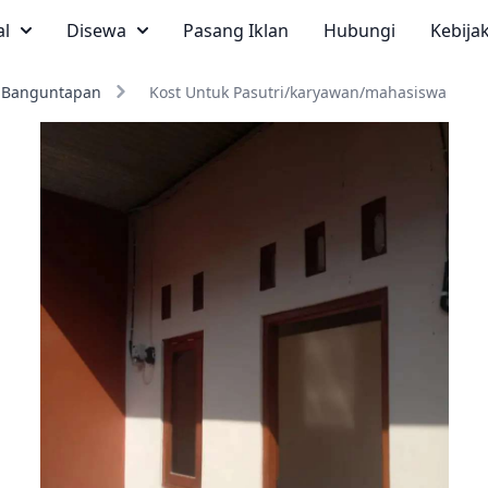
al
Disewa
Pasang Iklan
Hubungi
Kebija
Banguntapan
Kost Untuk Pasutri/karyawan/mahasiswa