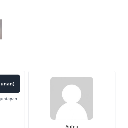
ahunan)
guntapan
Anfeb