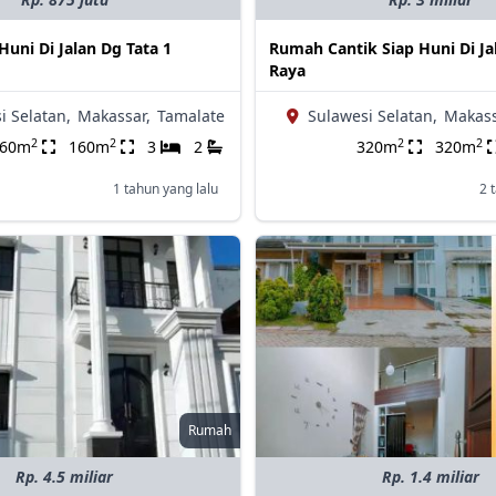
uni Di Jalan Dg Tata 1
Rumah Cantik Siap Huni Di Ja
Raya
i Selatan,
Makassar,
Tamalate
Sulawesi Selatan,
Makass
2
2
2
2
160m
160m
3
2
320m
320m
1 tahun yang lalu
2 
Rumah
Rp. 4.5 miliar
Rp. 1.4 miliar