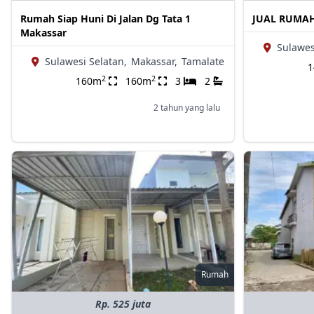
Rumah Siap Huni Di Jalan Dg Tata 1
JUAL RUMAH
Makassar
Sulawes
Sulawesi Selatan,
Makassar,
Tamalate
2
2
160m
160m
3
2
2 tahun yang lalu
Rumah
Rp. 525 juta