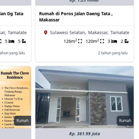
lan Dg Tata
Rumah di Poros Jalan Daeng Tata ,
Makassar
ar,
Tamalate
Sulawesi Selatan,
Makassar,
Tamalate
2
2
5
5
126m
120m
3
2
tahun yang lalu
2 tahun yang lalu
Rumah
Rumah
Rp. 361.99 juta