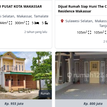
 PUSAT KOTA MAKASSAR
Dijual Rumah Siap Huni The C
Residence Makassar
i Selatan,
Makassar,
Tamalate
Sulawesi Selatan,
Makass
2
2
144m
300m
5
5
Tanj
2
2
2 tahun yang lalu
105m
105m
2 
Rumah
Rp. 955 juta
Rp. 800 juta