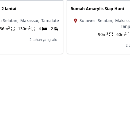
 2 lantai
Rumah Amarylis Siap Huni
i Selatan,
Makassar,
Tamalate
Sulawesi Selatan,
Makass
Tanj
2
2
136m
130m
4
2
2
2
90m
60m
2 tahun yang lalu
2 