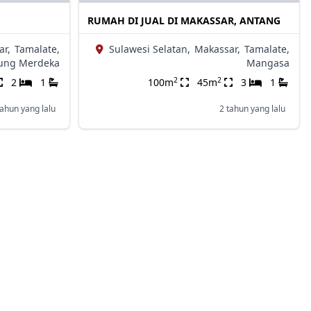
RUMAH DI JUAL DI MAKASSAR, ANTANG
ar,
Tamalate,
Sulawesi Selatan,
Makassar,
Tamalate,
ung Merdeka
Mangasa
2
2
2
1
100m
45m
3
1
tahun yang lalu
2 tahun yang lalu