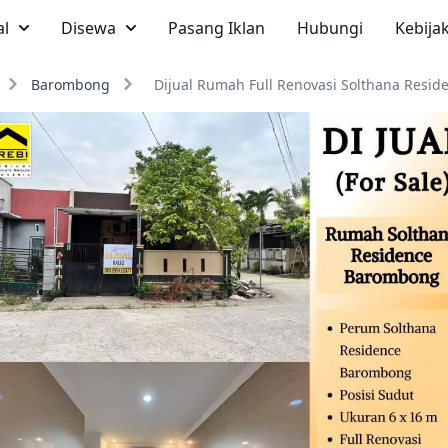
al
Disewa
Pasang Iklan
Hubungi
Kebija
Barombong
Dijual Rumah Full Renovasi Solthana Resid