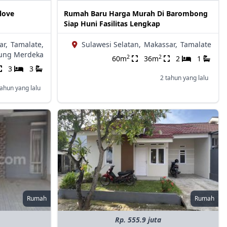
love
Rumah Baru Harga Murah Di Barombong
Siap Huni Fasilitas Lengkap
ar,
Tamalate,
Sulawesi Selatan,
Makassar,
Tamalate
ung Merdeka
2
2
60m
36m
2
1
3
3
2 tahun yang lalu
tahun yang lalu
Rumah
Rumah
Rp. 555.9 juta