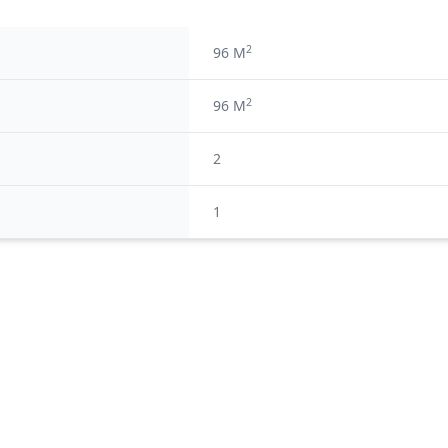
2
96 M
2
96 M
2
1