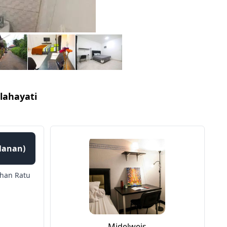
lahayati
ulanan)
han Ratu
Midelweis