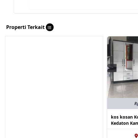
Properti Terkait
R
kos kosan K
Kedaton Kam