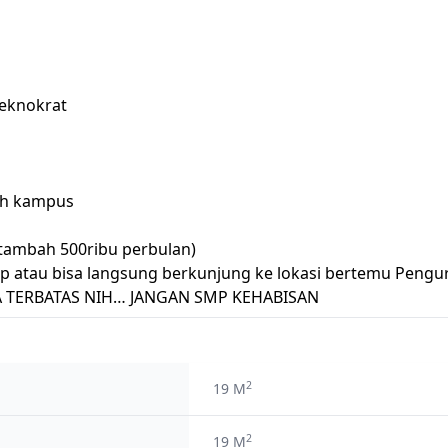
Teknokrat
ah kampus
tambah 500ribu perbulan)
p atau bisa langsung berkunjung ke lokasi bertemu Pengu
A TERBATAS NIH… JANGAN SMP KEHABISAN
2
19 M
2
19 M