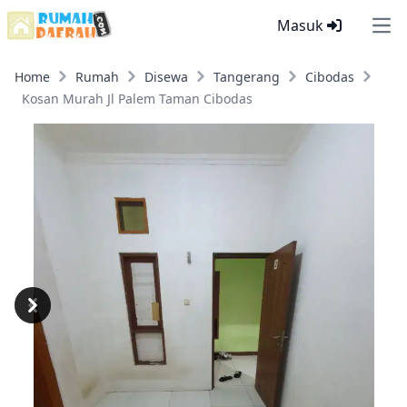
Masuk
Ope
Home
Rumah
Disewa
Tangerang
Cibodas
Kosan Murah Jl Palem Taman Cibodas
Previous
Next