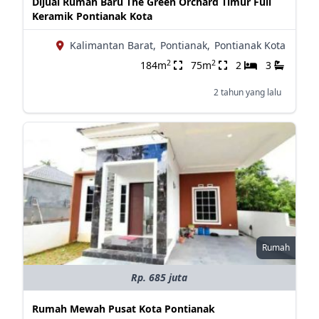
Dijual Rumah Baru The Green Orchard Timur Full
Keramik Pontianak Kota
Kalimantan Barat,
Pontianak,
Pontianak Kota
2
2
184m
75m
2
3
2 tahun yang lalu
Rumah
Rp. 685 juta
Rumah Mewah Pusat Kota Pontianak