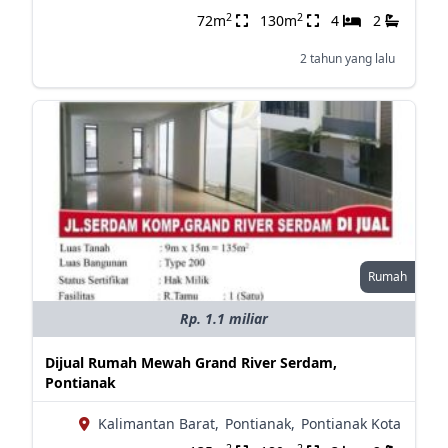
2
2
72m
130m
4
2
2 tahun yang lalu
Rumah
Rp. 1.1 miliar
Dijual Rumah Mewah Grand River Serdam,
Pontianak
Kalimantan Barat,
Pontianak,
Pontianak Kota
2
2