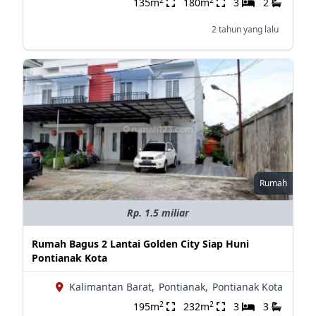
135m
180m
3
2
2 tahun yang lalu
Rumah
Rp. 1.5 miliar
Rumah Bagus 2 Lantai Golden City Siap Huni
Pontianak Kota
Kalimantan Barat,
Pontianak,
Pontianak Kota
2
2
195m
232m
3
3