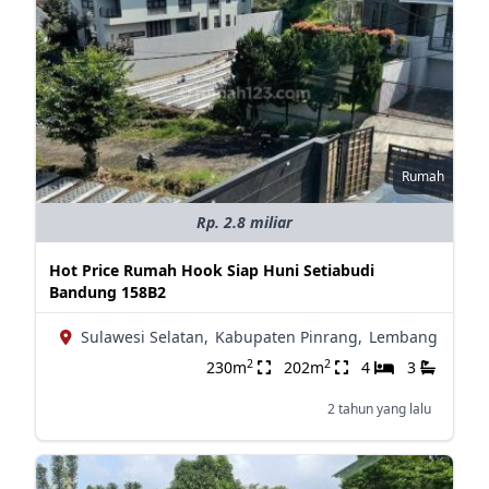
Rumah
Rp. 2.8 miliar
Hot Price Rumah Hook Siap Huni Setiabudi
Bandung 158B2
Sulawesi Selatan,
Kabupaten Pinrang,
Lembang
2
2
230m
202m
4
3
2 tahun yang lalu