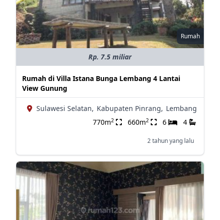
Rumah
Rp. 7.5 miliar
Rumah di Villa Istana Bunga Lembang 4 Lantai
View Gunung
Sulawesi Selatan,
Kabupaten Pinrang,
Lembang
2
2
770m
660m
6
4
2 tahun yang lalu