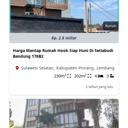
Rumah
Rp. 2.8 miliar
Harga Mantap Rumah Hook Siap Huni Di Setiabudi
Bandung 176B2
Sulawesi Selatan,
Kabupaten Pinrang,
Lembang
2
2
230m
202m
4
3
2 tahun yang lalu