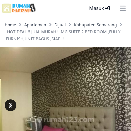
Masuk
Ope
Home
Apartemen
Dijual
Kabupaten Semarang
HOT DEAL !! JUAL MURAH !! MG SUITE 2 BED ROOM ,FULLY
FURNISH,UNIT BAGUS ,SIAP !!
Previous
Next