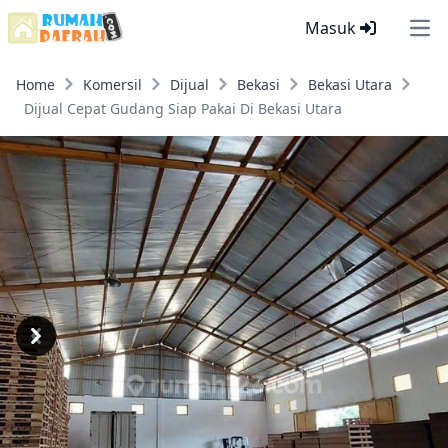
Masuk
Ope
Home
Komersil
Dijual
Bekasi
Bekasi Utara
Dijual Cepat Gudang Siap Pakai Di Bekasi Utara
Previous
Next