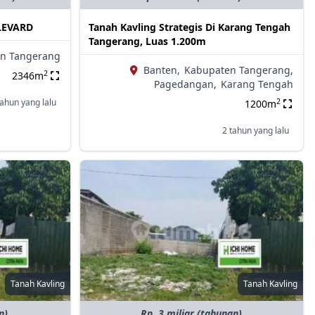
LEVARD
Tanah Kavling Strategis Di Karang Tengah
Tangerang, Luas 1.200m
n Tangerang
Banten,
Kabupaten Tangerang,
2
2346m
Pagedangan,
Karang Tengah
2
tahun yang lalu
1200m
2 tahun yang lalu
Tanah Kavling
Tanah Kavling
n)
Rp. 3 miliar (tahunan)