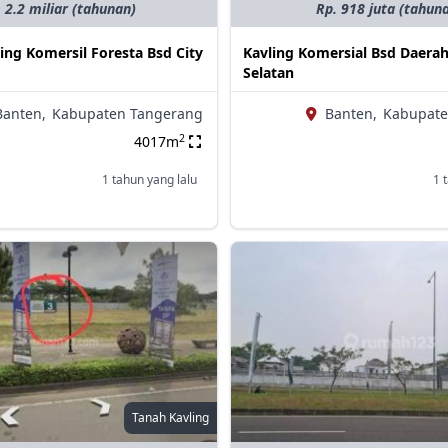
 2.2 miliar (tahunan)
Rp. 918 juta (tahun
ling Komersil Foresta Bsd City
Kavling Komersial Bsd Daera
Selatan
Banten,
Kabupaten Tangerang
Banten,
Kabupate
2
4017m
1 tahun yang lalu
1 
Tanah Kavling