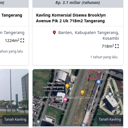
an)
Rp. 3.1 miliar (tahunan)
h Tangerang
Kavling Komersial Disewa Brooklyn
Avenue Pik 2 Uk 718m2 Tangerang
n Tangerang
Banten,
Kabupaten Tangerang,
Kosambi
2
1224m
2
718m
tahun yang lalu
1 tahun yang lalu
Tanah Kavling
Tanah Kavling