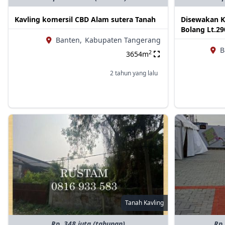
Kavling komersil CBD Alam sutera Tanah
Disewakan Ka
Bolang Lt.2
Banten,
Kabupaten Tangerang
B
2
3654m
2 tahun yang lalu
Tanah Kavling
Rp. 348 juta (tahunan)
Rp.