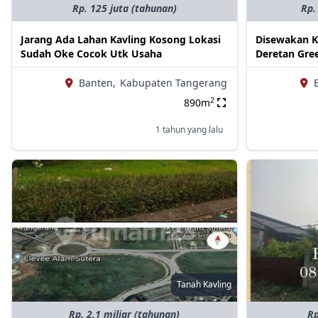
Rp. 125 juta (tahunan)
Rp.
Jarang Ada Lahan Kavling Kosong Lokasi
Disewakan K
Sudah Oke Cocok Utk Usaha
Deretan Gre
Banten,
Kabupaten Tangerang
2
890m
1 tahun yang lalu
Tanah Kavling
Rp. 2.1 miliar (tahunan)
Rp