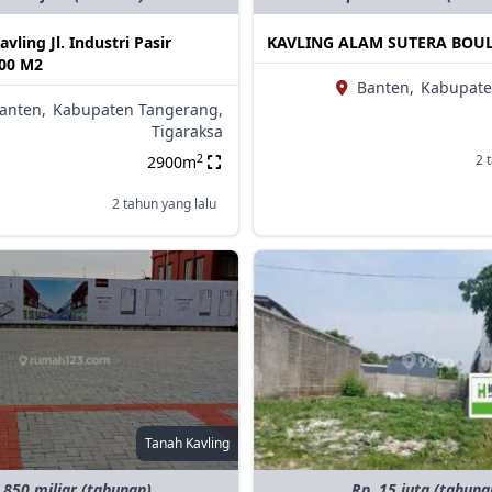
vling Jl. Industri Pasir
KAVLING ALAM SUTERA BOU
900 M2
Banten,
Kabupate
anten,
Kabupaten Tangerang,
Tigaraksa
2
2 
2900m
2 tahun yang lalu
Tanah Kavling
 850 miliar (tahunan)
Rp. 15 juta (tahuna