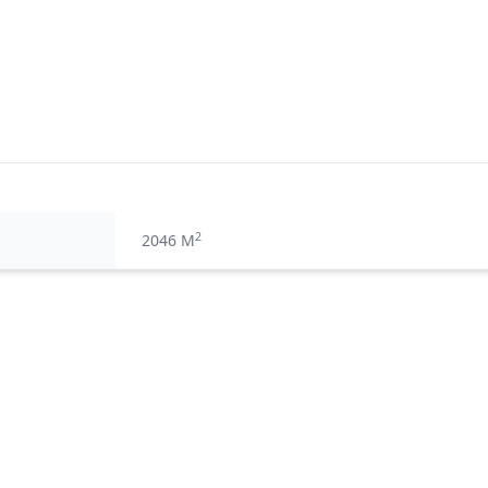
2
2046 M