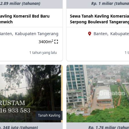
 2.89 miliar (tahunan)
Rp. 1 miliar (tahun
avling Komersil Bsd Baru
Sewa Tanah Kavling Komersia
enwich
Serpong Boulevard Tangeran
Banten,
Kabupaten Tangerang
Banten,
Kabupate
2
3400m
1 tahun yang lalu
1 
Tanah Kavling
. 348 juta (tahunan)
Rp. 1.76 miliar (tahu