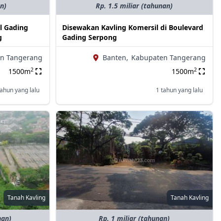
an)
Rp. 1.5 miliar (tahunan)
l Gading
Disewakan Kavling Komersil di Boulevard
g
Gading Serpong
n Tangerang
Banten,
Kabupaten Tangerang
2
2
1500m
1500m
tahun yang lalu
1 tahun yang lalu
Tanah Kavling
Tanah Kavling
nan)
Rp. 1 miliar (tahunan)