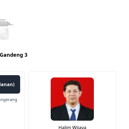
, Gandeng 3
ulanan)
angerang
Halim Wijaya