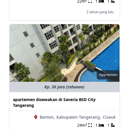
22m
1
1
2 tahun yang lalu
Apartemen
Rp. 30 juta (tahunan)
apartemen disewakan di Saveria BSD City
Tangerang
Banten,
Kabupaten Tangerang,
Cisauk
2
24m
1
1