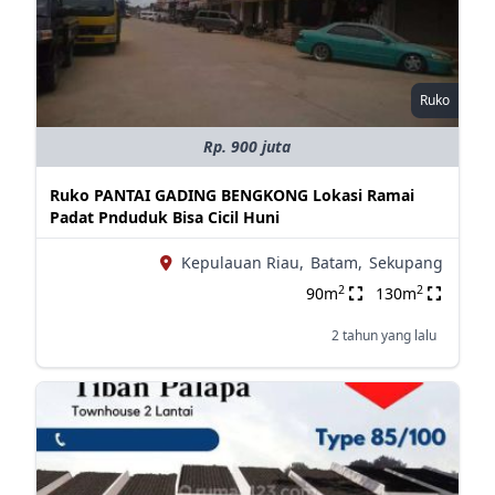
Ruko
Rp. 900 juta
Ruko PANTAI GADING BENGKONG Lokasi Ramai
Padat Pnduduk Bisa Cicil Huni
Kepulauan Riau,
Batam,
Sekupang
2
2
90m
130m
2 tahun yang lalu