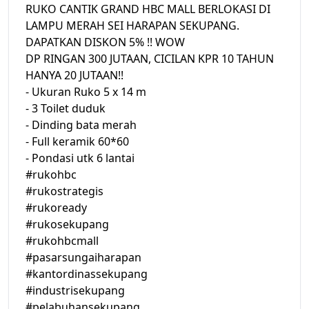
RUKO CANTIK GRAND HBC MALL BERLOKASI DI
LAMPU MERAH SEI HARAPAN SEKUPANG.
DAPATKAN DISKON 5% !! WOW
DP RINGAN 300 JUTAAN, CICILAN KPR 10 TAHUN
HANYA 20 JUTAAN!!
- Ukuran Ruko 5 x 14 m
- 3 Toilet duduk
- Dinding bata merah
- Full keramik 60*60
- Pondasi utk 6 lantai
#rukohbc
#rukostrategis
#rukoready
#rukosekupang
#rukohbcmall
#pasarsungaiharapan
#kantordinassekupang
#industrisekupang
#pelabuhansekupang