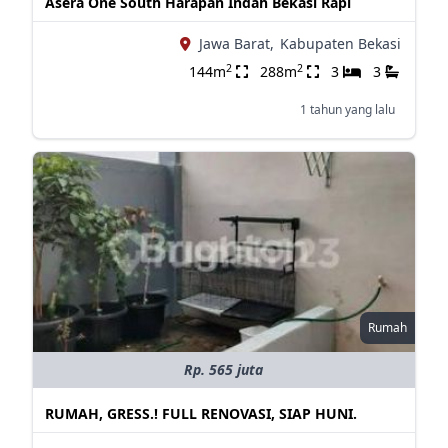
Asera One South Harapan Indah Bekasi Rapi
Jawa Barat,
Kabupaten Bekasi
2
2
144m
288m
3
3
1 tahun yang lalu
Rumah
Rp. 565 juta
RUMAH, GRESS.! FULL RENOVASI, SIAP HUNI.