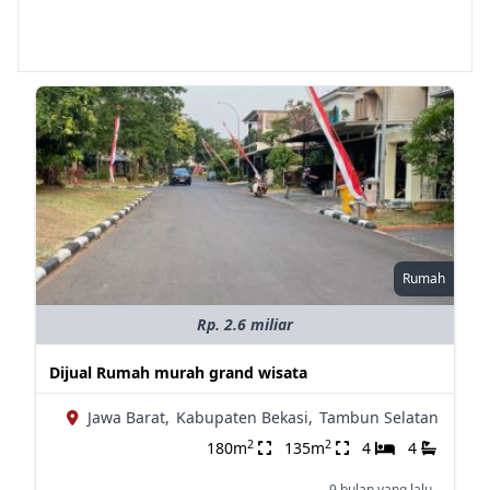
Rumah
Rp. 2.6 miliar
Dijual Rumah murah grand wisata
Jawa Barat,
Kabupaten Bekasi,
Tambun Selatan
2
2
180m
135m
4
4
9 bulan yang lalu