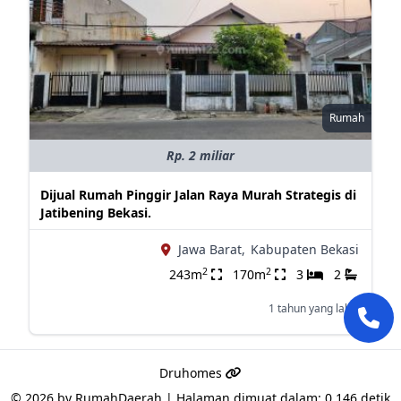
Rumah
Rp. 2 miliar
Dijual Rumah Pinggir Jalan Raya Murah Strategis di
Jatibening Bekasi.
Jawa Barat,
Kabupaten Bekasi
2
2
243m
170m
3
2
1 tahun yang lalu
Druhomes
© 2026 by
RumahDaerah
|
Halaman dimuat dalam: 0.146 detik