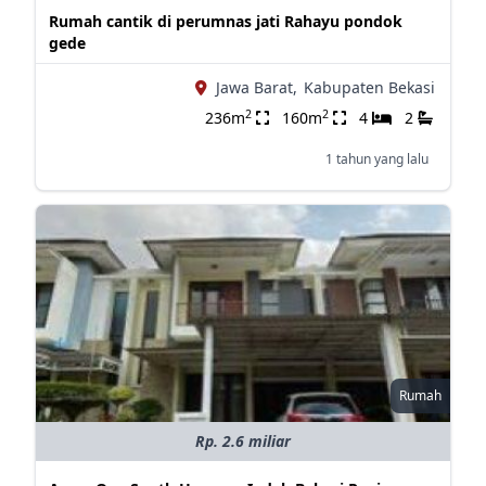
Rumah cantik di perumnas jati Rahayu pondok
gede
Jawa Barat,
Kabupaten Bekasi
2
2
236m
160m
4
2
1 tahun yang lalu
Rumah
Rp. 2.6 miliar