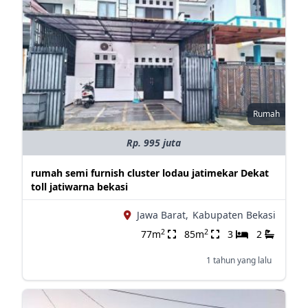
Rumah
Rp. 995 juta
rumah semi furnish cluster lodau jatimekar Dekat
toll jatiwarna bekasi
Jawa Barat,
Kabupaten Bekasi
2
2
77m
85m
3
2
1 tahun yang lalu