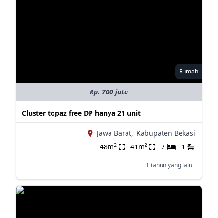
Rumah
Rp. 700 juta
Cluster topaz free DP hanya 21 unit
Jawa Barat,
Kabupaten Bekasi
2
2
48m
41m
2
1
1 tahun yang lalu