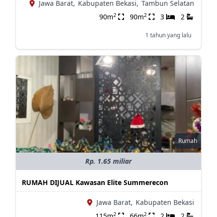
Jawa Barat,
Kabupaten Bekasi,
Tambun Selatan
2
2
90m
90m
3
2
1 tahun yang lalu
Rumah
Rp. 1.65 miliar
RUMAH DIJUAL Kawasan Elite Summerecon
Jawa Barat,
Kabupaten Bekasi
2
2
115m
66m
2
2