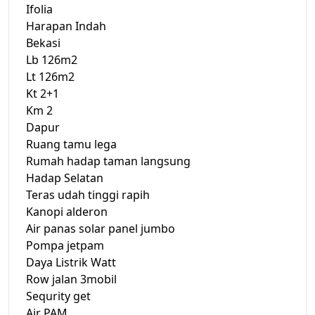
Ifolia
Harapan Indah
Bekasi
Lb 126m2
Lt 126m2
Kt 2+1
Km 2
Dapur
Ruang tamu lega
Rumah hadap taman langsung
Hadap Selatan
Teras udah tinggi rapih
Kanopi alderon
Air panas solar panel jumbo
Pompa jetpam
Daya Listrik Watt
Row jalan 3mobil
Sequrity get
Air PAM