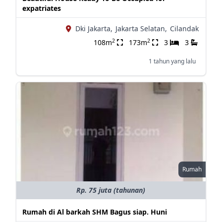
expatriates
Dki Jakarta,
Jakarta Selatan,
Cilandak
2
2
108m
173m
3
3
1 tahun yang lalu
Rumah
Rp. 75 juta (tahunan)
Rumah di Al barkah SHM Bagus siap. Huni