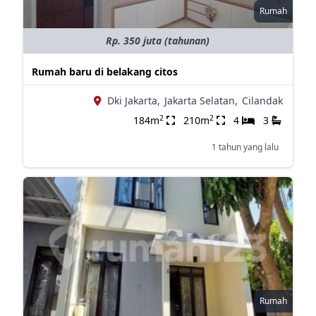
Rumah
Rp. 350 juta (tahunan)
Rumah baru di belakang citos
Dki Jakarta,
Jakarta Selatan,
Cilandak
2
2
184m
210m
4
3
1 tahun yang lalu
Rumah