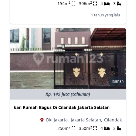
2
2
154m
396m
4
3
1 tahun yang lalu
Rumah
Rp. 145 juta (tahunan)
kan Rumah Bagus Di Cilandak Jakarta Selatan
Dki Jakarta,
Jakarta Selatan,
Cilandak
2
2
250m
350m
4
3