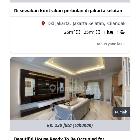
Di sewakan kontrakan perbulan di jakarta selatan
Dki Jakarta,
Jakarta Selatan,
Cilandak
2
2
25m
25m
1
1
1 tahun yang lalu
Rumah
Rp. 230 juta (tahunan)
Beautiful House Ready To Be Occupied for