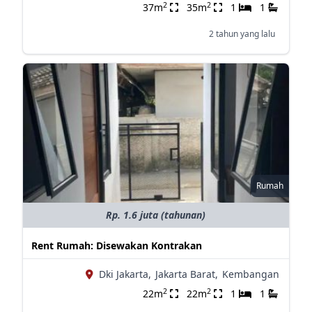
2
2
37m
35m
1
1
2 tahun yang lalu
Rumah
Rp. 1.6 juta (tahunan)
Rent Rumah: Disewakan Kontrakan
Dki Jakarta,
Jakarta Barat,
Kembangan
2
2
22m
22m
1
1