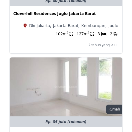
Rp. 80 juta (tahunan)
Cloverhill Residences Joglo Jakarta Barat
Dki Jakarta,
Jakarta Barat,
Kembangan,
Joglo
2
2
102m
127m
3
2
2 tahun yang lalu
Rumah
Rp. 85 juta (tahunan)