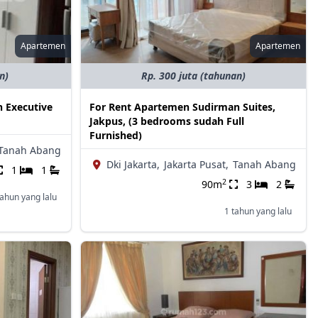
Apartemen
Apartemen
n)
Rp. 300 juta (tahunan)
 Executive
For Rent Apartemen Sudirman Suites,
Jakpus, (3 bedrooms sudah Full
Furnished)
Tanah Abang
Dki Jakarta,
Jakarta Pusat,
Tanah Abang
1
1
2
90m
3
2
tahun yang lalu
1 tahun yang lalu