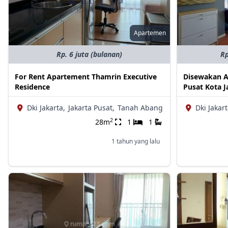
Apartemen
Rp. 6 juta (bulanan)
Rp
For Rent Apartement Thamrin Executive
Disewakan A
Residence
Pusat Kota J
Dki Jakarta,
Jakarta Pusat,
Tanah Abang
Dki Jakart
2
28m
1
1
1 tahun yang lalu