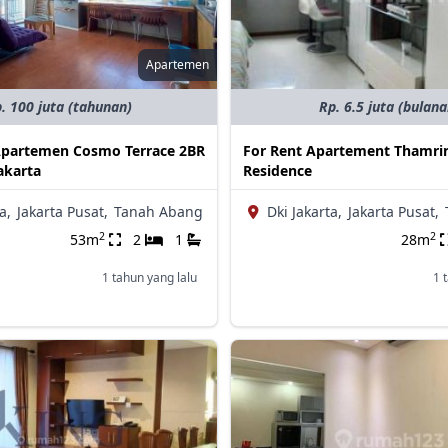
Apartemen
. 100 juta (tahunan)
Rp. 6.5 juta (bulana
partemen Cosmo Terrace 2BR
For Rent Apartement Thamrin
akarta
Residence
a,
Jakarta Pusat,
Tanah Abang
Dki Jakarta,
Jakarta Pusat,
2
2
53m
2
1
28m
1 tahun yang lalu
1 