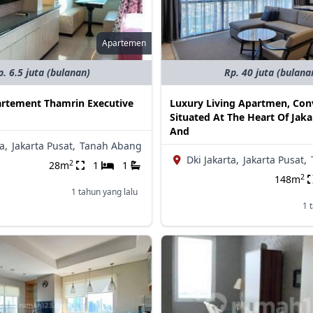
Apartemen
p. 6.5 juta (bulanan)
Rp. 40 juta (bulana
artement Thamrin Executive
Luxury Living Apartmen, Con
Situated At The Heart Of Jaka
And
a,
Jakarta Pusat,
Tanah Abang
Dki Jakarta,
Jakarta Pusat,
2
28m
1
1
2
148m
1 tahun yang lalu
1 