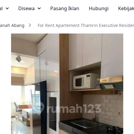
al
Disewa
Pasang Iklan
Hubungi
Kebija
Tanah Abang
For Rent Apartement Thamrin Executive Reside