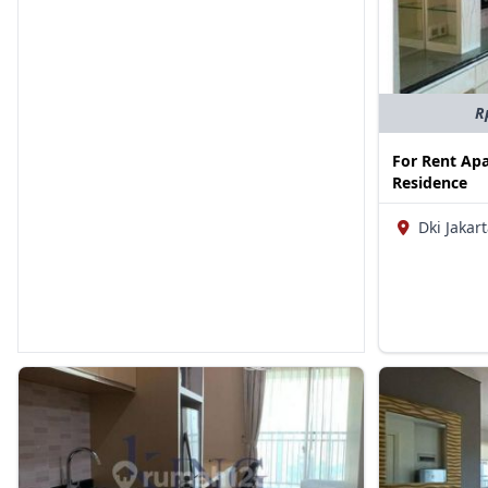
R
For Rent Ap
Residence
Dki Jakart