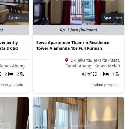
Apartemen
Apartemen
n)
Rp. 7 juta (bulanan)
veniently
Sewa Apartemen Thamrin Residence
rta S Cbd
Tower Alamanda 1br Full Furnish
Dki Jakarta,
Jakarta Pusat,
Tanah Abang
Tanah Abang,
Kebon Melati
2
2
2
42m
1
1
tahun yang lalu
1 tahun yang lalu