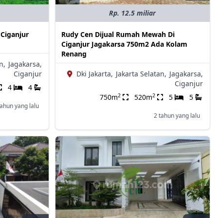
Rp. 12.5 miliar
Ciganjur
Rudy Cen Dijual Rumah Mewah Di
Ciganjur Jagakarsa 750m2 Ada Kolam
Renang
n,
Jagakarsa,
Ciganjur
Dki Jakarta,
Jakarta Selatan,
Jagakarsa,
Ciganjur
4
4
2
2
750m
520m
5
5
tahun yang lalu
2 tahun yang lalu