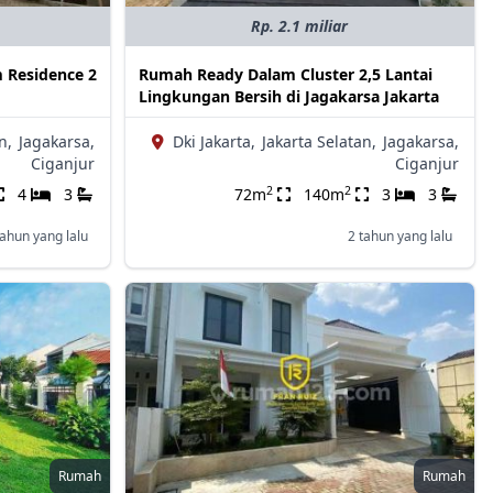
Rp. 2.1 miliar
 Residence 2
Rumah Ready Dalam Cluster 2,5 Lantai
Lingkungan Bersih di Jagakarsa Jakarta
n,
Jagakarsa,
Dki Jakarta,
Jakarta Selatan,
Jagakarsa,
Ciganjur
Ciganjur
2
2
4
3
72m
140m
3
3
tahun yang lalu
2 tahun yang lalu
Rumah
Rumah