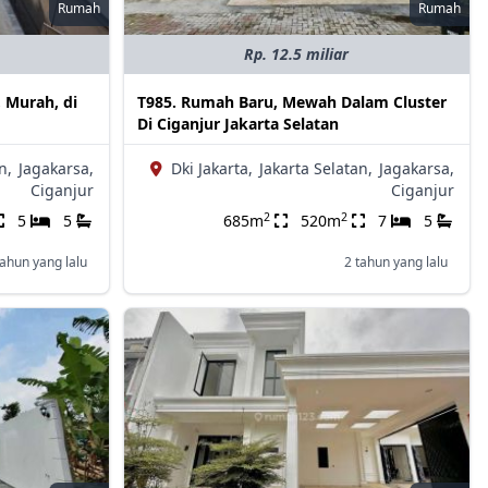
Rumah
Rumah
Rp. 12.5 miliar
 Murah, di
T985. Rumah Baru, Mewah Dalam Cluster
Di Ciganjur Jakarta Selatan
n,
Jagakarsa,
Dki Jakarta,
Jakarta Selatan,
Jagakarsa,
Ciganjur
Ciganjur
2
2
5
5
685m
520m
7
5
tahun yang lalu
2 tahun yang lalu