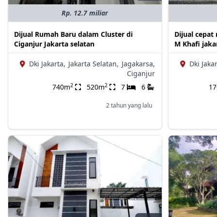
Rp. 12.7 miliar
Dijual Rumah Baru dalam Cluster di
Dijual cepa
Ciganjur Jakarta selatan
M Khafi jaka
Dki Jakarta,
Jakarta Selatan,
Jagakarsa,
Dki Jakar
Ciganjur
2
2
740m
520m
7
6
1
2 tahun yang lalu