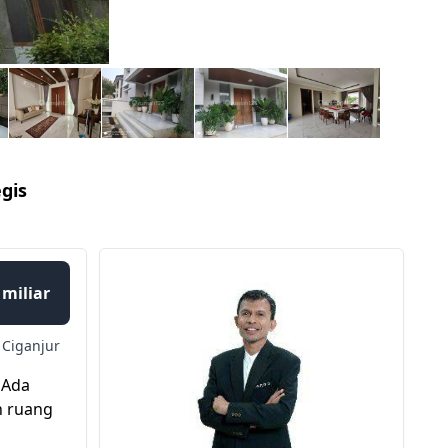
gis
 miliar
Ciganjur
 Ada
n ruang