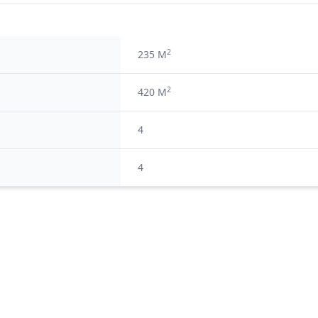
2
235 M
2
420 M
4
4