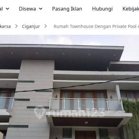
al
Disewa
Pasang Iklan
Hubungi
Kebija
karsa
Ciganjur
Rumah Townhouse Dengan Private Pool A