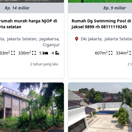
Rp. 14 miliar
Rp. 9 miliar
t rumah murah harga NJOP di
Rumah Dg Swimming Pool di 
rta selatan
Jaksel 9899 rh 08111119245
ta,
Jakarta Selatan,
Jagakarsa,
Dki Jakarta,
Jakarta Selata
Ciganjur
2
2
2
2
703m
330m
5
4
607m
334m
2 tahun yang lalu
2 