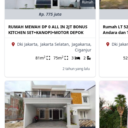
Rumah
Rp. 775 juta
RUMAH MEWAH DP 0 ALL IN 2JT BONUS
Rumah LT 529
KITCHEN SET+KANOPI+MOTOR DEPOK
Andara dan T
Dki Jakarta,
Jakarta Selatan,
Jagakarsa,
Dki Jakar
Ciganjur
2
2
81m
75m
3
2
5
2 tahun yang lalu