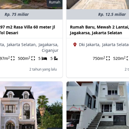
Rumah
Rp. 75 miliar
Rp. 12.5 miliar
7 m2 Rasa Villa 60 meter Jl
Rumah Baru, Mewah 2 Lantai,
ol Desari
Jagakarsa, Jakarta Selatan
ta,
Jakarta Selatan,
Jagakarsa,
Dki Jakarta,
Jakarta Selata
Ciganjur
2
2
2
2
297m
500m
5
5
750m
520m
2 tahun yang lalu
2 