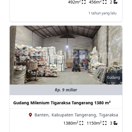
2
2
492m
456m
2
1 tahun yang lalu
Gudang
Rp. 9 miliar
Gudang Milenium Tigaraksa Tangerang 1380 m²
Banten,
Kabupaten Tangerang,
Tigaraksa
2
2
1380m
1150m
3