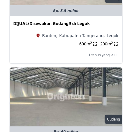
Rp. 3.5 miliar
DIJUAL/Disewakan Gudang!! di Legok
Banten,
Kabupaten Tangerang,
Legok
2
2
600m
200m
1 tahun yang lalu
Gudang
Rp. 60 miliar