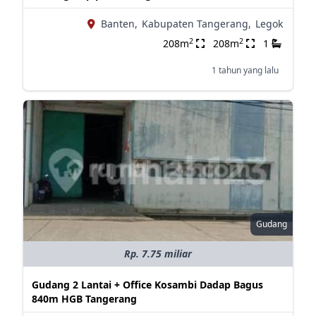
Banten,
Kabupaten Tangerang,
Legok
2
2
208m
208m
1
1 tahun yang lalu
Gudang
Rp. 7.75 miliar
Gudang 2 Lantai + Office Kosambi Dadap Bagus
840m HGB Tangerang