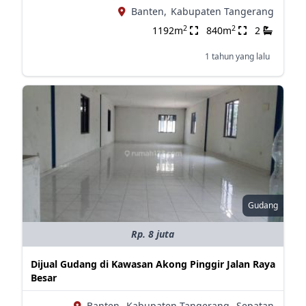
Banten,
Kabupaten Tangerang
2
2
1192m
840m
2
1 tahun yang lalu
Gudang
Rp. 8 juta
Dijual Gudang di Kawasan Akong Pinggir Jalan Raya
Besar
Banten,
Kabupaten Tangerang,
Sepatan