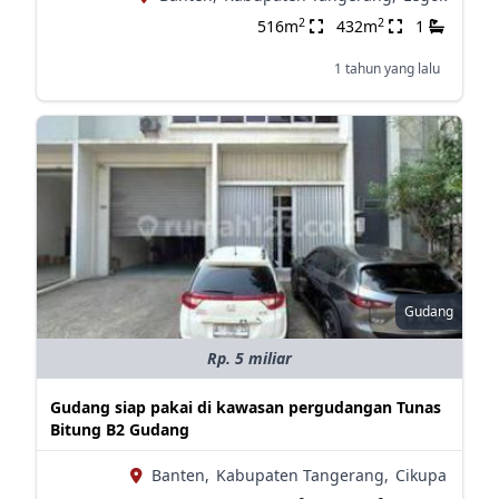
2
2
516m
432m
1
1 tahun yang lalu
Gudang
Rp. 5 miliar
Gudang siap pakai di kawasan pergudangan Tunas
Bitung B2 Gudang
Banten,
Kabupaten Tangerang,
Cikupa