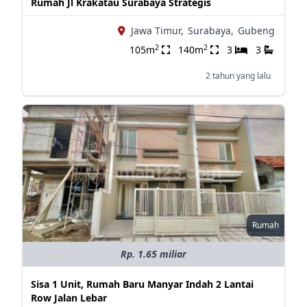
Rumah Jl Krakatau Surabaya Strategis
Jawa Timur,
Surabaya,
Gubeng
2
2
105m
140m
3
3
2 tahun yang lalu
Rumah
Rp. 1.65 miliar
Sisa 1 Unit, Rumah Baru Manyar Indah 2 Lantai
Row Jalan Lebar