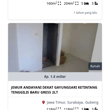
2
2
160m
204m
5
3
1 tahun yang lalu
Rumah
Rp. 1.8 miliar
JEMUR ANDAYANI DEKAT GAYUNGSARI KETINTANG
TENGGILIS BARU GRESS 2LT
Jawa Timur,
Surabaya,
Gubeng
2
2
118m
118m
3
3