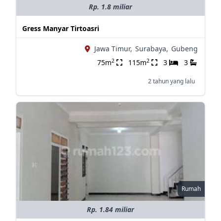
Rp. 1.8 miliar
Gress Manyar Tirtoasri
Jawa Timur,
Surabaya,
Gubeng
2
2
75m
115m
3
3
2 tahun yang lalu
Rumah
Rp. 1.84 miliar