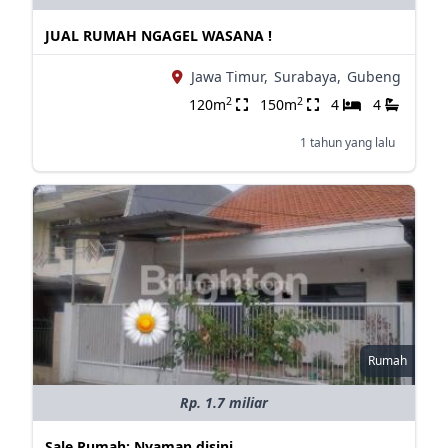
JUAL RUMAH NGAGEL WASANA !
Jawa Timur,
Surabaya,
Gubeng
2
2
120m
150m
4
4
1 tahun yang lalu
Rumah
Rp. 1.7 miliar
Sale Rumah: Nyaman disini