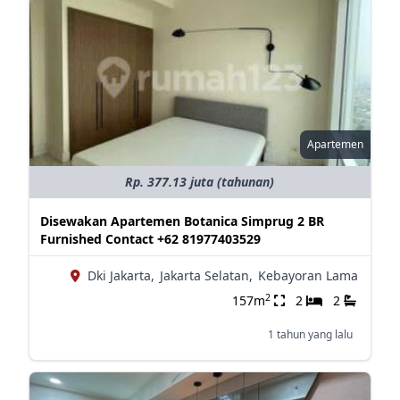
Apartemen
Rp. 377.13 juta (tahunan)
Disewakan Apartemen Botanica Simprug 2 BR
Furnished Contact +62 81977403529
Dki Jakarta,
Jakarta Selatan,
Kebayoran Lama
2
157m
2
2
1 tahun yang lalu