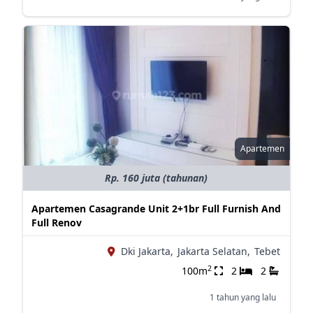
Apartemen
Rp. 160 juta (tahunan)
Apartemen Casagrande Unit 2+1br Full Furnish And
Full Renov
Dki Jakarta,
Jakarta Selatan,
Tebet
2
100m
2
2
1 tahun yang lalu