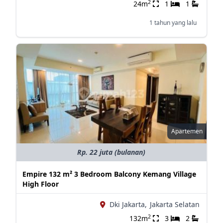
2
24m
1
1
1 tahun yang lalu
Apartemen
Rp. 22 juta (bulanan)
Empire 132 m² 3 Bedroom Balcony Kemang Village
High Floor
Dki Jakarta,
Jakarta Selatan
2
132m
3
2