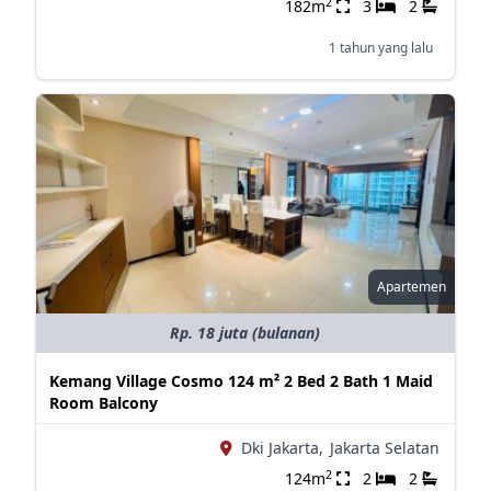
2
182m
3
2
1 tahun yang lalu
Apartemen
Rp. 18 juta (bulanan)
Kemang Village Cosmo 124 m² 2 Bed 2 Bath 1 Maid
Room Balcony
Dki Jakarta,
Jakarta Selatan
2
124m
2
2