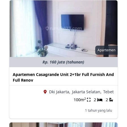
Apartemen
Rp. 160 juta (tahunan)
Apartemen Casagrande Unit 2+1br Full Furnish And
Full Renov
Dki Jakarta,
Jakarta Selatan,
Tebet
2
100m
2
2
1 tahun yang lalu