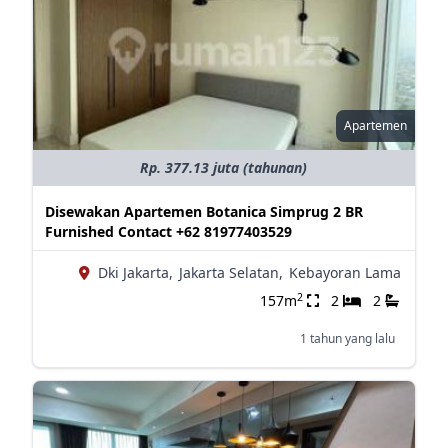
Apartemen
Rp. 377.13 juta (tahunan)
Disewakan Apartemen Botanica Simprug 2 BR
Furnished Contact +62 81977403529
Dki Jakarta,
Jakarta Selatan,
Kebayoran Lama
2
157m
2
2
1 tahun yang lalu