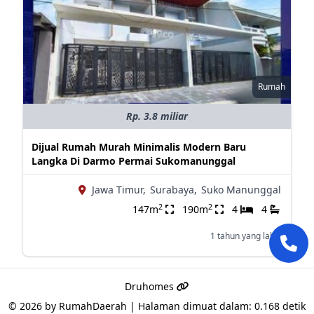
Rumah
Rp. 3.8 miliar
Dijual Rumah Murah Minimalis Modern Baru
Langka Di Darmo Permai Sukomanunggal
Jawa Timur,
Surabaya,
Suko Manunggal
2
2
147m
190m
4
4
1 tahun yang lalu
Druhomes
© 2026 by
RumahDaerah
|
Halaman dimuat dalam: 0.168 detik