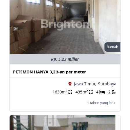
Rumah
Rp. 5.23 miliar
PETEMON HANYA 3,2jt-an per meter
Jawa Timur,
Surabaya
2
2
1630m
435m
4
2
1 tahun yang lalu