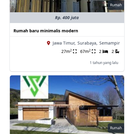
Rumah
Rp. 400 juta
Rumah baru minimalis modern
Jawa Timur,
Surabaya,
Semampir
2
2
27m
67m
2
2
1 tahun yang lalu
Rumah