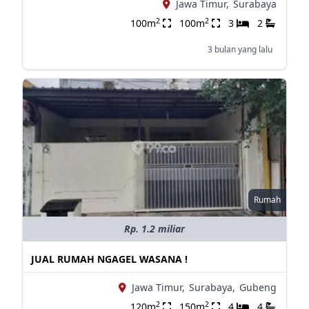
Jawa Timur,
Surabaya
2
2
100m
100m
3
2
3 bulan yang lalu
Rumah
Rp. 1.2 miliar
JUAL RUMAH NGAGEL WASANA !
Jawa Timur,
Surabaya,
Gubeng
2
2
120m
150m
4
4