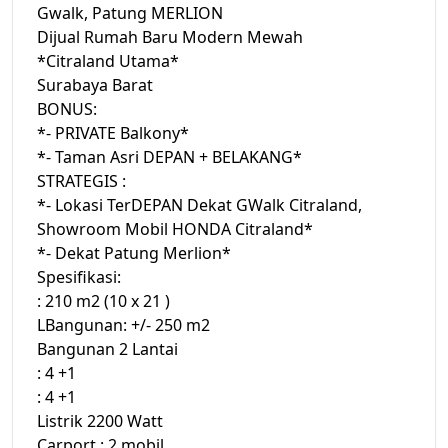
Gwalk, Patung MERLION
Dijual Rumah Baru Modern Mewah
*Citraland Utama*
Surabaya Barat
BONUS:
*- PRIVATE Balkony*
*- Taman Asri DEPAN + BELAKANG*
STRATEGIS :
*- Lokasi TerDEPAN Dekat GWalk Citraland,
Showroom Mobil HONDA Citraland*
*- Dekat Patung Merlion*
Spesifikasi:
: 210 m2 (10 x 21 )
LBangunan: +/- 250 m2
Bangunan 2 Lantai
: 4 +1
: 4 +1
Listrik 2200 Watt
Carport : 2 mobil