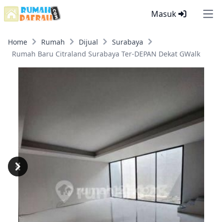
Masuk
Ope
Home
Rumah
Dijual
Surabaya
Rumah Baru Citraland Surabaya Ter-DEPAN Dekat GWalk
Previous
Next