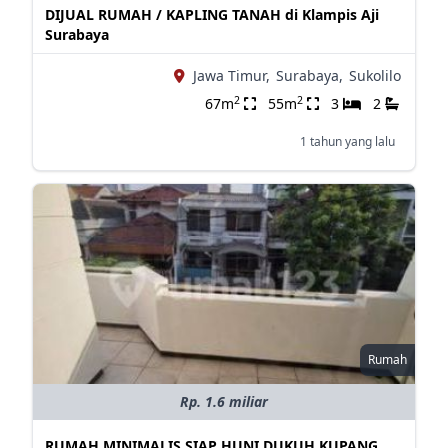
DIJUAL RUMAH / KAPLING TANAH di Klampis Aji
Surabaya
Jawa Timur,
Surabaya,
Sukolilo
2
2
67m
55m
3
2
1 tahun yang lalu
Rumah
Rp. 1.6 miliar
RUMAH MINIMALIS SIAP HUNI DUKUH KUPANG