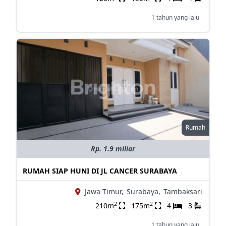
1 tahun yang lalu
Rumah
Rp. 1.9 miliar
RUMAH SIAP HUNI DI JL CANCER SURABAYA
Jawa Timur,
Surabaya,
Tambaksari
2
2
210m
175m
4
3
1 tahun yang lalu