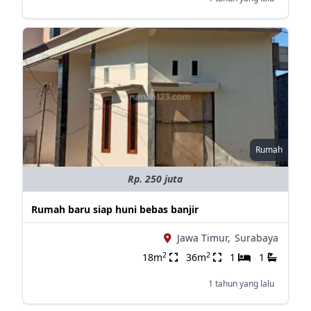
Rumah
Rp. 250 juta
Rumah baru siap huni bebas banjir
Jawa Timur,
Surabaya
2
2
18m
36m
1
1
1 tahun yang lalu