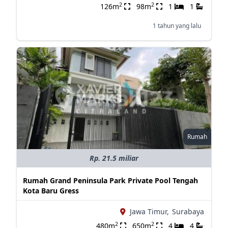
2
2
126m
98m
1
1
1 tahun yang lalu
Rumah
Rp. 21.5 miliar
Rumah Grand Peninsula Park Private Pool Tengah
Kota Baru Gress
Jawa Timur,
Surabaya
2
2
480m
650m
4
4