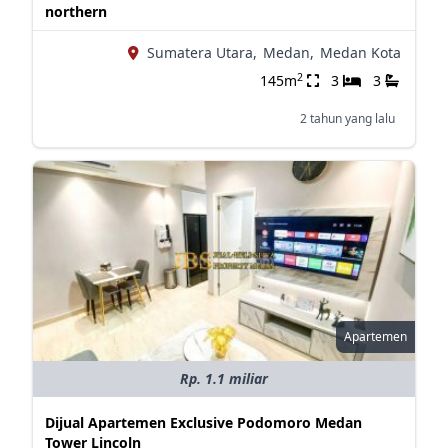
northern
Sumatera Utara,
Medan,
Medan Kota
2
145m
3
3
2 tahun yang lalu
Apartemen
Rp. 1.1 miliar
Dijual Apartemen Exclusive Podomoro Medan
Tower Lincoln