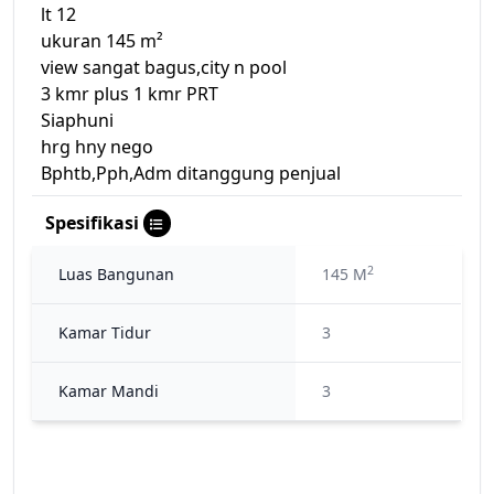
lt 12
ukuran 145 m²
view sangat bagus,city n pool
3 kmr plus 1 kmr PRT
Siaphuni
hrg hny nego
Bphtb,Pph,Adm ditanggung penjual
Spesifikasi
2
Luas Bangunan
145 M
Kamar Tidur
3
Kamar Mandi
3