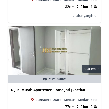
2
82m
2
1
2 tahun yang lalu
Apartemen
Rp. 1.25 miliar
Dijual Murah Apartemen Grand Jati Junction
Sumatera Utara,
Medan,
Medan Kota
2
77m
2
2