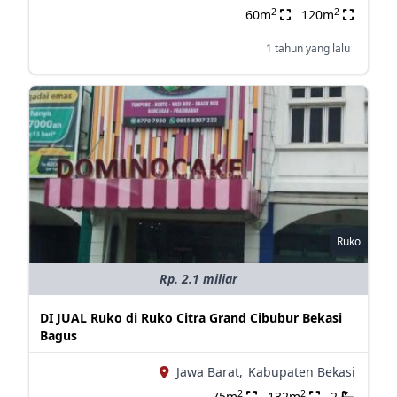
2
2
60m
120m
1 tahun yang lalu
Ruko
Rp. 2.1 miliar
DI JUAL Ruko di Ruko Citra Grand Cibubur Bekasi
Bagus
Jawa Barat,
Kabupaten Bekasi
2
2
75m
132m
2