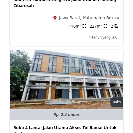
Cibarusah
Jawa Barat,
Kabupaten Bekasi
2
2
110m
227m
2
1 tahun yang lalu
Ruko
Rp. 2.4 miliar
Ruko 4 Lantai Jalan Utama Akses Tol Ramai Untuk