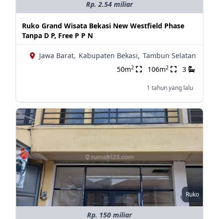
Rp. 2.54 miliar
Ruko Grand Wisata Bekasi New Westfield Phase
Tanpa D P, Free P P N
Jawa Barat,
Kabupaten Bekasi,
Tambun Selatan
2
2
50m
106m
3
1 tahun yang lalu
Ruko
Rp. 150 miliar