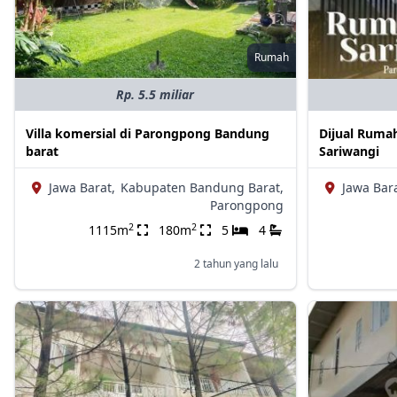
Rumah
Rp. 5.5 miliar
Villa komersial di Parongpong Bandung
Dijual Rumah
barat
Sariwangi
Jawa Barat,
Kabupaten Bandung Barat,
Jawa Bara
Parongpong
2
2
1115m
180m
5
4
2 tahun yang lalu