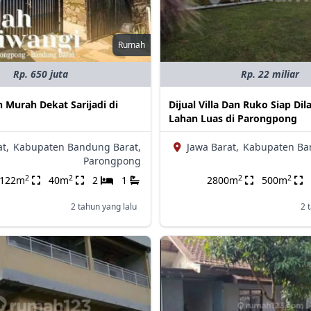
Rumah
Rp. 650 juta
Rp. 22 miliar
 Murah Dekat Sarijadi di
Dijual Villa Dan Ruko Siap Di
Lahan Luas di Parongpong
t,
Kabupaten Bandung Barat,
Jawa Barat,
Kabupaten Ba
Parongpong
2
2
2
2
122m
40m
2
1
2800m
500m
2 tahun yang lalu
2 