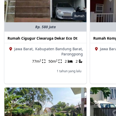
Rumah
Rp. 580 juta
Rumah Cigugur Ciwaruga Dekar Eco Dt
Rumah Komp
Jawa Barat,
Kabupaten Bandung Barat,
Jawa Bara
Parongpong
2
2
77m
50m
2
2
1 tahun yang lalu