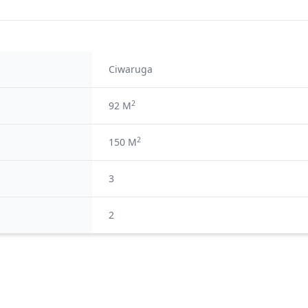
Ciwaruga
2
92 M
2
150 M
3
2