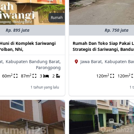
Rumah
Rp. 895 juta
Rp. 750 juta
Huni di Komplek Sariwangi
Rumah Dan Toko Siap Pakai L
Polban, Nhi,
Strategis di Sariwangi, Band
t,
Kabupaten Bandung Barat,
Jawa Barat,
Kabupaten Ba
Parongpong
2
2
2
2
60m
87m
3
2
120m
120m
1 tahun yang lalu
1 