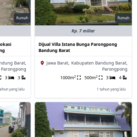
Rumah
Rumah
Rp. 7 miliar
okasi
Dijual Villa Istana Bunga Parongpong
ung
Bandung Barat
ndung Barat,
Jawa Barat,
Kabupaten Bandung Barat,
Parongpong
Parongpong
2
2
3
3
1000m
500m
3
4
tahun yang lalu
1 tahun yang lalu