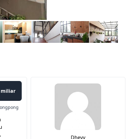
 miliar
rongpong
n
u
,
Dhevy