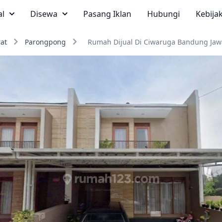
al
Disewa
Pasang Iklan
Hubungi
Kebija
at
Parongpong
Rumah Dijual Di Ciwaruga Bandung Jaw