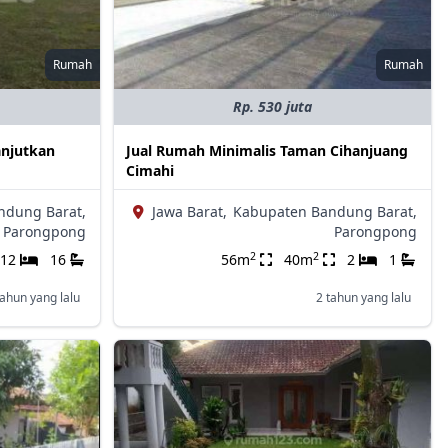
Rumah
Rumah
Rp. 530 juta
lanjutkan
Jual Rumah Minimalis Taman Cihanjuang
Cimahi
ndung Barat,
Jawa Barat,
Kabupaten Bandung Barat,
Parongpong
Parongpong
2
2
12
16
56m
40m
2
1
tahun yang lalu
2 tahun yang lalu