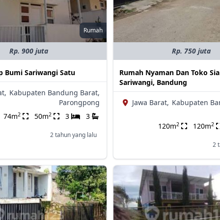
Rumah
Rp. 900 juta
Rp. 750 juta
 Bumi Sariwangi Satu
Rumah Nyaman Dan Toko Siap
Sariwangi, Bandung
t,
Kabupaten Bandung Barat,
Parongpong
Jawa Barat,
Kabupaten Ba
2
2
74m
50m
3
3
2
2
120m
120m
2 tahun yang lalu
2 