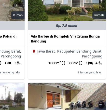
Rumah
Rumah
Rp. 7.5 miliar
 Pakai di
Vila Barbie di Komplek Vila Istana Bunga
Bandung
ndung Barat,
Jawa Barat,
Kabupaten Bandung Barat,
Parongpong
Parongpong
2
2
3
3
1000m
300m
3
4
tahun yang lalu
2 tahun yang lalu