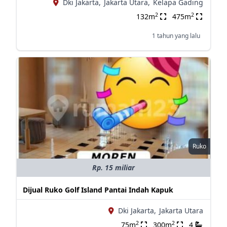
Dki Jakarta,
Jakarta Utara,
Kelapa Gading
2
2
132m
475m
1 tahun yang lalu
Ruko
Rp. 15 miliar
Dijual Ruko Golf Island Pantai Indah Kapuk
Dki Jakarta,
Jakarta Utara
2
2
75m
300m
4