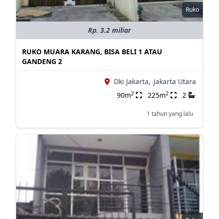
Ruko
Rp. 3.2 miliar
RUKO MUARA KARANG, BISA BELI 1 ATAU
GANDENG 2
Dki Jakarta,
Jakarta Utara
2
2
90m
225m
2
1 tahun yang lalu