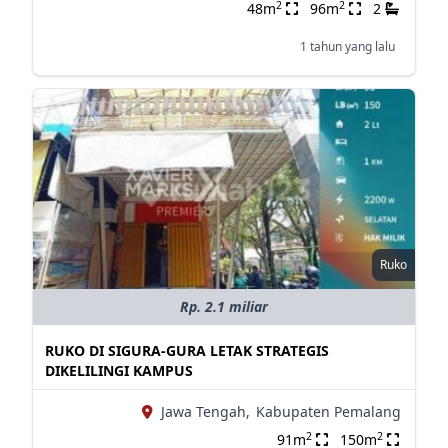
2
2
48m
96m
2
1 tahun yang lalu
Ruko
Rp. 2.1 miliar
RUKO DI SIGURA-GURA LETAK STRATEGIS
DIKELILINGI KAMPUS
Jawa Tengah,
Kabupaten Pemalang
2
2
91m
150m