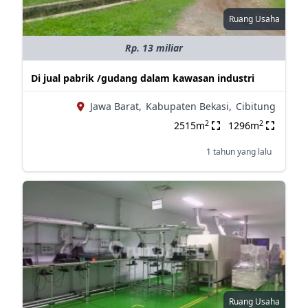
Ruang Usaha
Rp. 13 miliar
Di jual pabrik /gudang dalam kawasan industri
Jawa Barat,
Kabupaten Bekasi,
Cibitung
2
2
2515m
1296m
1 tahun yang lalu
Ruang Usaha