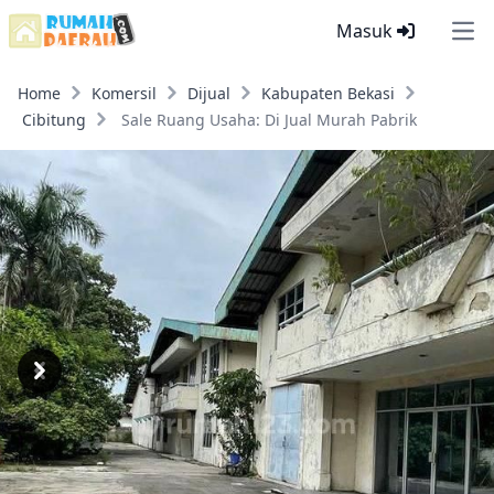
Masuk
Ope
Home
Komersil
Dijual
Kabupaten Bekasi
Cibitung
Sale Ruang Usaha: Di Jual Murah Pabrik
Previous
Next