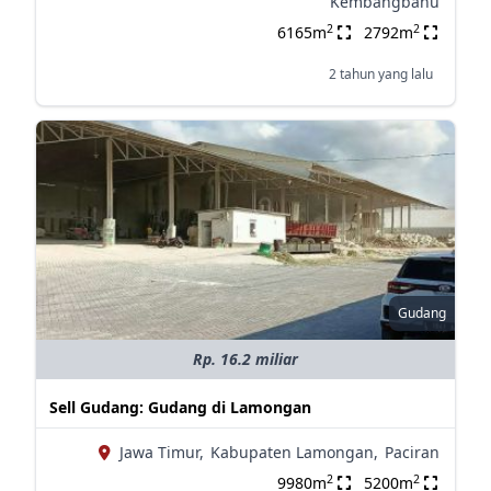
Kembangbahu
2
2
6165m
2792m
2 tahun yang lalu
Gudang
Rp. 16.2 miliar
Sell Gudang: Gudang di Lamongan
Jawa Timur,
Kabupaten Lamongan,
Paciran
2
2
9980m
5200m