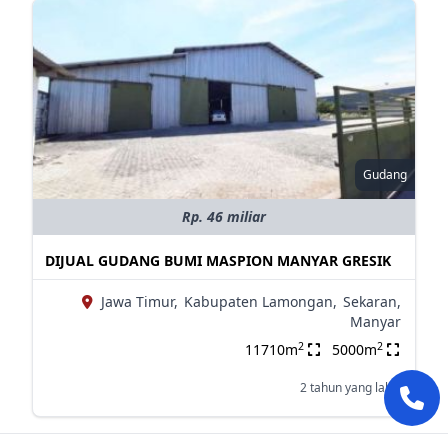
Gudang
Rp. 46 miliar
DIJUAL GUDANG BUMI MASPION MANYAR GRESIK
Jawa Timur,
Kabupaten Lamongan,
Sekaran,
Manyar
2
2
11710m
5000m
2 tahun yang lalu