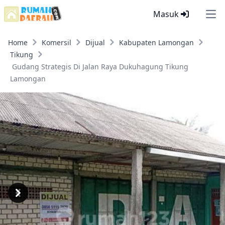
Masuk
Ope
Home
Komersil
Dijual
Kabupaten Lamongan
Tikung
Gudang Strategis Di Jalan Raya Dukuhagung Tikung
Lamongan
Previous
Next