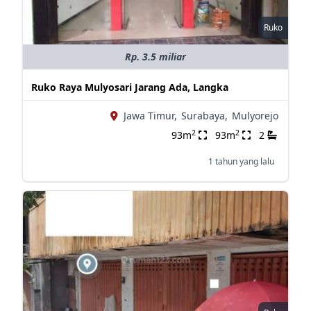
Ruko
Rp. 3.5 miliar
Ruko Raya Mulyosari Jarang Ada, Langka
Jawa Timur,
Surabaya,
Mulyorejo
2
2
93m
93m
2
1 tahun yang lalu