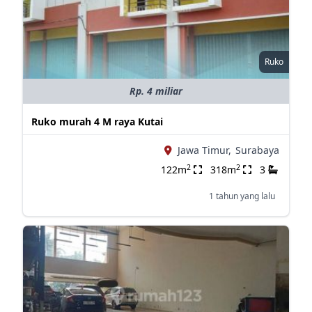
Ruko
Rp. 4 miliar
Ruko murah 4 M raya Kutai
Jawa Timur,
Surabaya
2
2
122m
318m
3
1 tahun yang lalu