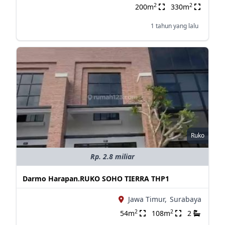
2
2
200m
330m
1 tahun yang lalu
Ruko
Rp. 2.8 miliar
Darmo Harapan.RUKO SOHO TIERRA THP1
Jawa Timur,
Surabaya
2
2
54m
108m
2