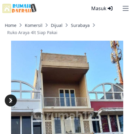
Masuk
Ope
Home
Komersil
Dijual
Surabaya
Ruko Araya 4lt Siap Pakai
Previous
Next