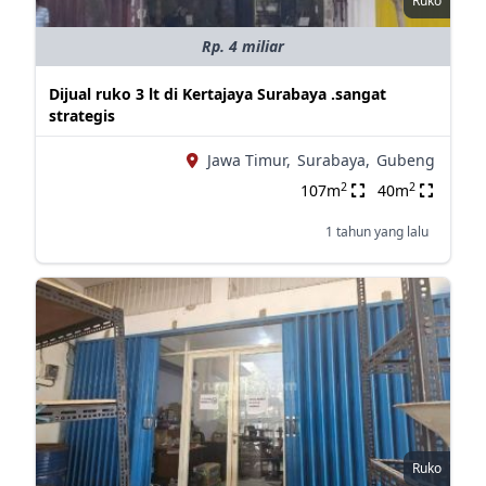
Ruko
Rp. 4 miliar
Dijual ruko 3 lt di Kertajaya Surabaya .sangat
strategis
Jawa Timur,
Surabaya,
Gubeng
2
2
107m
40m
1 tahun yang lalu
Ruko