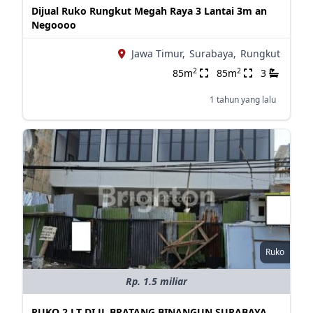
Dijual Ruko Rungkut Megah Raya 3 Lantai 3m an
Negoooo
Jawa Timur,
Surabaya,
Rungkut
2
2
85m
85m
3
1 tahun yang lalu
Ruko
Rp. 1.5 miliar
RUKO 2 LT DI JL BRATANG BINANGUN SURABAYA