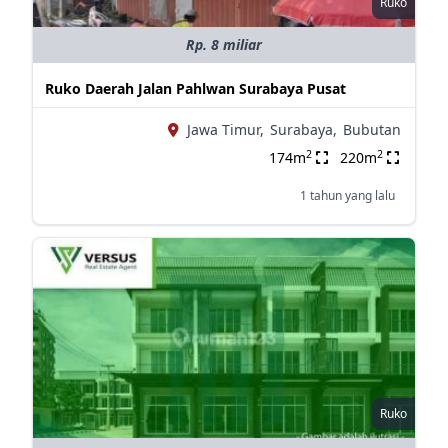
Ruko
Rp. 8 miliar
Ruko Daerah Jalan Pahlwan Surabaya Pusat
Jawa Timur,
Surabaya,
Bubutan
2
2
174m
220m
1 tahun yang lalu
Ruko