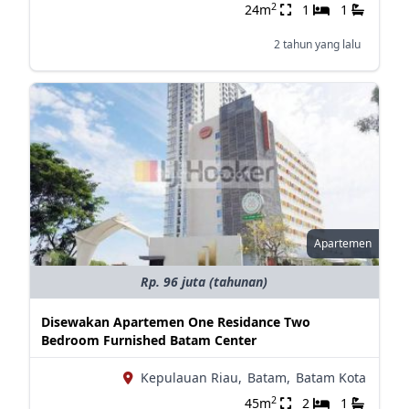
2
24m
1
1
2 tahun yang lalu
Apartemen
Rp. 96 juta (tahunan)
Disewakan Apartemen One Residance Two
Bedroom Furnished Batam Center
Kepulauan Riau,
Batam,
Batam Kota
2
45m
2
1