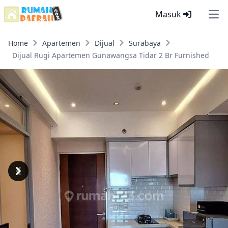
Masuk
Ope
Home
Apartemen
Dijual
Surabaya
Dijual Rugi Apartemen Gunawangsa Tidar 2 Br Furnished
Previous
Next