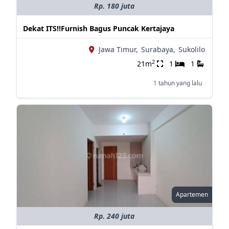
Rp. 180 juta
Dekat ITS‼️Furnish Bagus Puncak Kertajaya
Jawa Timur,
Surabaya,
Sukolilo
2
21m
1
1
1 tahun yang lalu
Apartemen
Rp. 240 juta