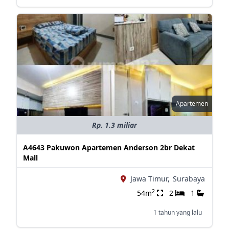
Apartemen
Rp. 1.3 miliar
A4643 Pakuwon Apartemen Anderson 2br Dekat
Mall
Jawa Timur,
Surabaya
2
54m
2
1
1 tahun yang lalu