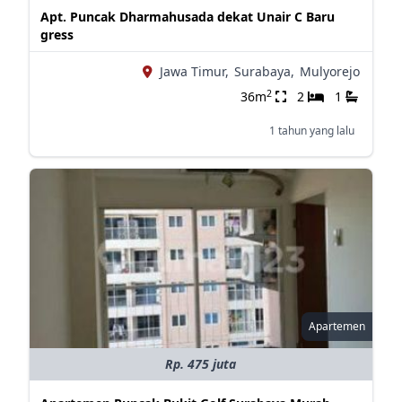
Apt. Puncak Dharmahusada dekat Unair C Baru
gress
Jawa Timur,
Surabaya,
Mulyorejo
2
36m
2
1
1 tahun yang lalu
Apartemen
Rp. 475 juta