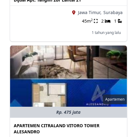
Jawa Timur,
Surabaya
2
45m
2
1
1 tahun yang lalu
Apartemen
Rp. 475 juta
APARTEMEN CITRALAND VITORO TOWER
ALESANDRO