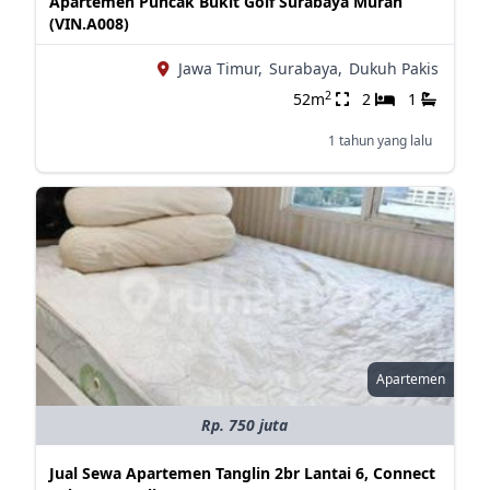
Apartemen Puncak Bukit Golf Surabaya Murah
(VIN.A008)
Jawa Timur,
Surabaya,
Dukuh Pakis
2
52m
2
1
1 tahun yang lalu
Apartemen
Rp. 750 juta
Jual Sewa Apartemen Tanglin 2br Lantai 6, Connect