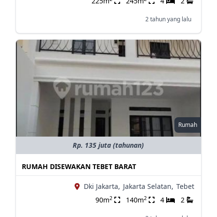
225m
245m
4
2
2 tahun yang lalu
Rumah
Rp. 135 juta (tahunan)
RUMAH DISEWAKAN TEBET BARAT
Dki Jakarta,
Jakarta Selatan,
Tebet
2
2
90m
140m
4
2