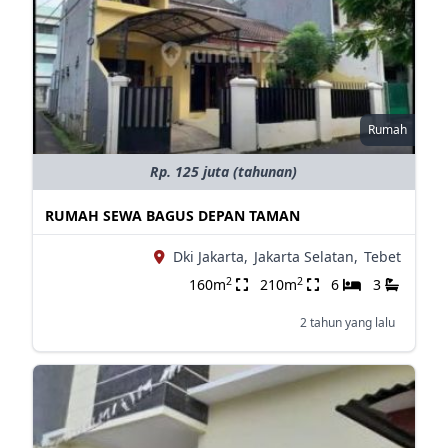
Rumah
Rp. 125 juta (tahunan)
RUMAH SEWA BAGUS DEPAN TAMAN
Dki Jakarta,
Jakarta Selatan,
Tebet
2
2
160m
210m
6
3
2 tahun yang lalu