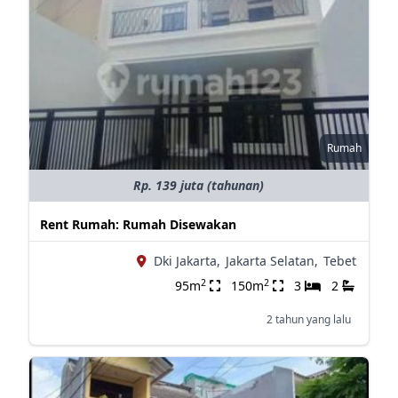
Rumah
Rp. 139 juta (tahunan)
Rent Rumah: Rumah Disewakan
Dki Jakarta,
Jakarta Selatan,
Tebet
2
2
95m
150m
3
2
2 tahun yang lalu