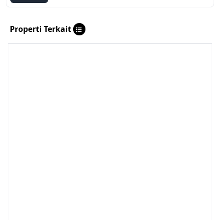
Properti Terkait