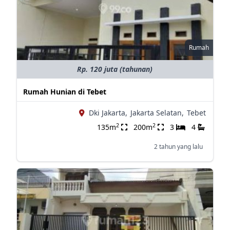
Rumah
Rp. 120 juta (tahunan)
Rumah Hunian di Tebet
Dki Jakarta,
Jakarta Selatan,
Tebet
2
2
135m
200m
3
4
2 tahun yang lalu