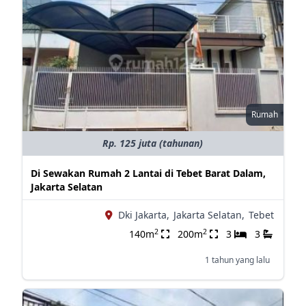
Rumah
Rp. 125 juta (tahunan)
Di Sewakan Rumah 2 Lantai di Tebet Barat Dalam,
Jakarta Selatan
Dki Jakarta,
Jakarta Selatan,
Tebet
2
2
140m
200m
3
3
1 tahun yang lalu