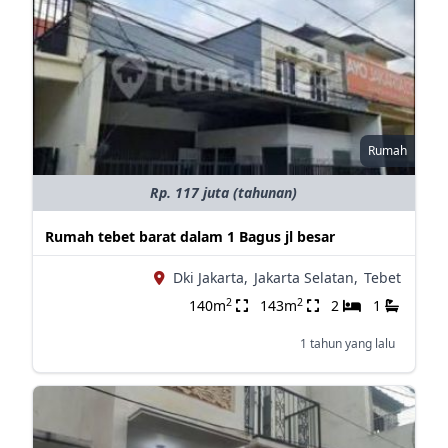
Rumah
Rp. 117 juta (tahunan)
Rumah tebet barat dalam 1 Bagus jl besar
Dki Jakarta,
Jakarta Selatan,
Tebet
2
2
140m
143m
2
1
1 tahun yang lalu