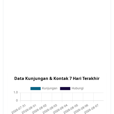
Data Kunjungan & Kontak 7 Hari Terakhir