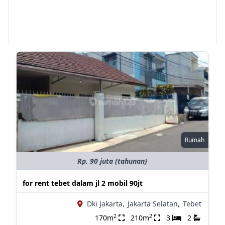
Rumah
Rp. 90 juta (tahunan)
for rent tebet dalam jl 2 mobil 90jt
Dki Jakarta,
Jakarta Selatan,
Tebet
2
2
170m
210m
3
2