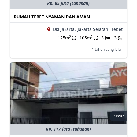
Rp. 85 juta (tahunan)
RUMAH TEBET NYAMAN DAN AMAN
Dki Jakarta,
Jakarta Selatan,
Tebet
2
2
125m
105m
3
3
1 tahun yang lalu
Rumah
Rp. 117 juta (tahunan)