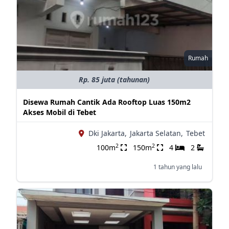
Rumah
Rp. 85 juta (tahunan)
Disewa Rumah Cantik Ada Rooftop Luas 150m2
Akses Mobil di Tebet
Dki Jakarta,
Jakarta Selatan,
Tebet
2
2
100m
150m
4
2
1 tahun yang lalu