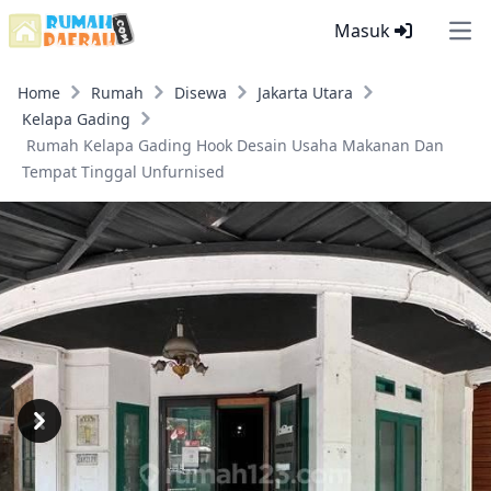
Masuk
Ope
Home
Rumah
Disewa
Jakarta Utara
Kelapa Gading
Rumah Kelapa Gading Hook Desain Usaha Makanan Dan
Tempat Tinggal Unfurnised
Previous
Next