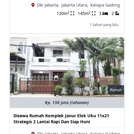
Dki Jakarta,
Jakarta Utara,
Kelapa Gading
2
2
120m
145m
3
2
1 tahun yang lalu
Rumah
Rp. 150 juta (tahunan)
Disewa Rumah Komplek Janur Elok Uku 11x21
Strategis 2 Lantai Rapi Dan Siap Huni
Dki Jakarta,
Jakarta Utara,
Kelapa Gading