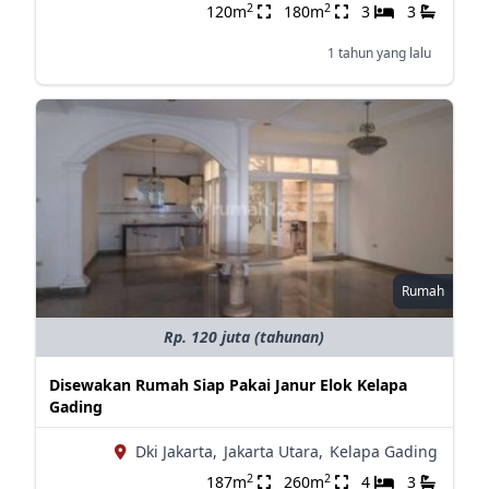
2
2
120m
180m
3
3
1 tahun yang lalu
Rumah
Rp. 120 juta (tahunan)
Disewakan Rumah Siap Pakai Janur Elok Kelapa
Gading
Dki Jakarta,
Jakarta Utara,
Kelapa Gading
2
2
187m
260m
4
3