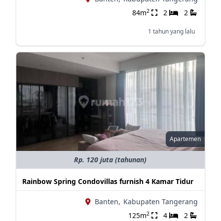
2
84m
2
2
1 tahun yang lalu
Apartemen
Rp. 120 juta (tahunan)
Rainbow Spring Condovillas furnish 4 Kamar Tidur
Banten,
Kabupaten Tangerang
2
125m
4
2