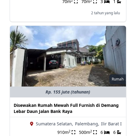
2
2
70m
70m
3
1
2 tahun yang lalu
Rumah
Rp. 155 juta (tahunan)
Disewakan Rumah Mewah Full Furnish di Demang
Lebar Daun Jalan Bank Raya
Sumatera Selatan,
Palembang,
Ilir Barat I
2
2
910m
500m
6
6