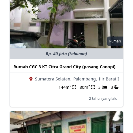
Rumah
Rp. 40 juta (tahunan)
Rumah CGC 3 KT Citra Grand City (pasang Canopi)
Sumatera Selatan,
Palembang,
Ilir Barat I
2
2
144m
80m
3
3
2 tahun yang lalu