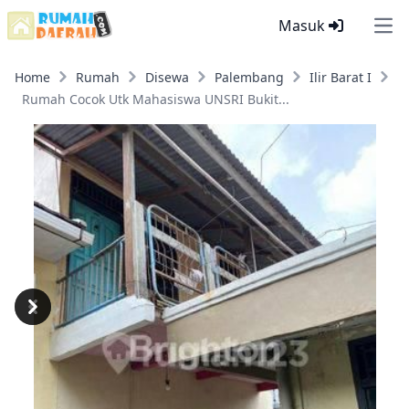
Masuk
Ope
Home
Rumah
Disewa
Palembang
Ilir Barat I
Rumah Cocok Utk Mahasiswa UNSRI Bukit...
Previous
Next