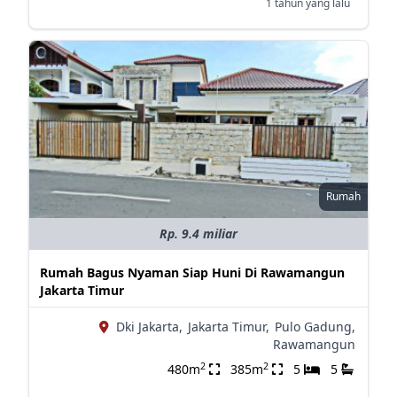
1 tahun yang lalu
Rumah
Rp. 9.4 miliar
Rumah Bagus Nyaman Siap Huni Di Rawamangun
Jakarta Timur
Dki Jakarta,
Jakarta Timur,
Pulo Gadung,
Rawamangun
2
2
480m
385m
5
5