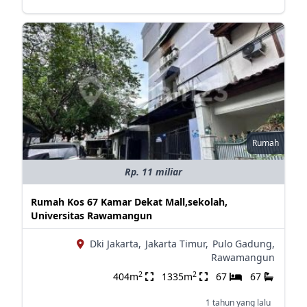
Rumah
Rp. 11 miliar
Rumah Kos 67 Kamar Dekat Mall,sekolah,
Universitas Rawamangun
Dki Jakarta,
Jakarta Timur,
Pulo Gadung,
Rawamangun
2
2
404m
1335m
67
67
1 tahun yang lalu