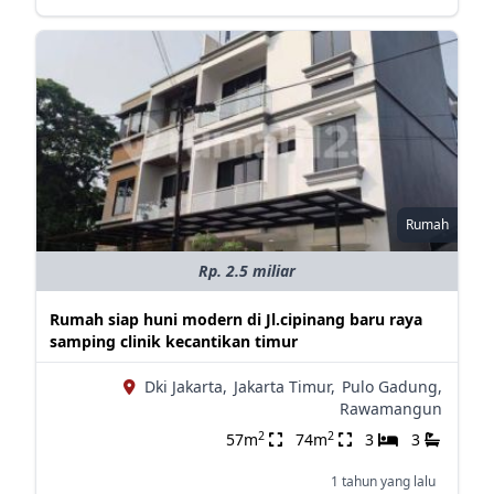
Rumah
Rp. 2.5 miliar
Rumah siap huni modern di Jl.cipinang baru raya
samping clinik kecantikan timur
Dki Jakarta,
Jakarta Timur,
Pulo Gadung,
Rawamangun
2
2
57m
74m
3
3
1 tahun yang lalu