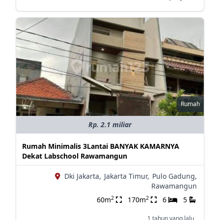
Rumah
Rp. 2.1 miliar
Rumah Minimalis 3Lantai BANYAK KAMARNYA
Dekat Labschool Rawamangun
Dki Jakarta,
Jakarta Timur,
Pulo Gadung,
Rawamangun
2
2
60m
170m
6
5
1 tahun yang lalu