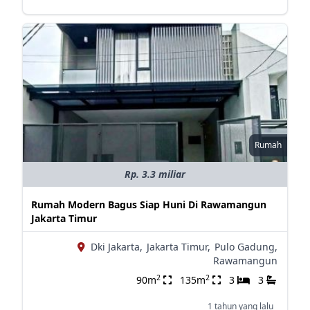
Rumah
Rp. 3.3 miliar
Rumah Modern Bagus Siap Huni Di Rawamangun
Jakarta Timur
Dki Jakarta,
Jakarta Timur,
Pulo Gadung,
Rawamangun
2
2
90m
135m
3
3
1 tahun yang lalu