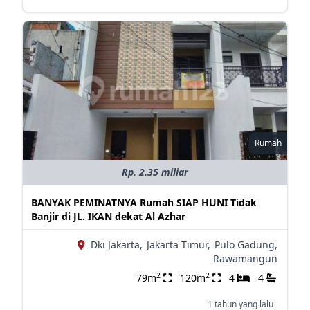
Rumah
Rp. 2.35 miliar
BANYAK PEMINATNYA Rumah SIAP HUNI Tidak
Banjir di JL. IKAN dekat Al Azhar
Dki Jakarta,
Jakarta Timur,
Pulo Gadung,
Rawamangun
2
2
79m
120m
4
4
1 tahun yang lalu