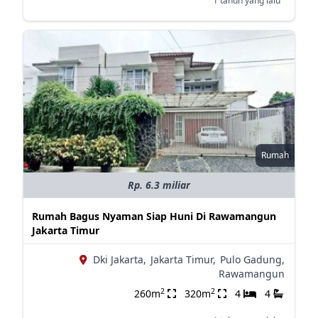
1 tahun yang lalu
Rumah
Rp. 6.3 miliar
Rumah Bagus Nyaman Siap Huni Di Rawamangun
Jakarta Timur
Dki Jakarta,
Jakarta Timur,
Pulo Gadung,
Rawamangun
2
2
260m
320m
4
4