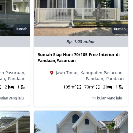
Rumah
Rumah
Rp. 1.03 miliar
Rumah Siap Huni 70/105 Free Interior di
Pandaan,Pasuruan
en Pasuruan,
Jawa Timur,
Kabupaten Pasuruan,
an,
Pandaan
Pandaan,
Pandaan
2
2
2
1
105m
70m
2
1
bulan yang lalu
11 bulan yang lalu