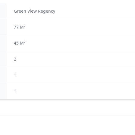
Green View Regency
2
77 M
2
45 M
2
1
1