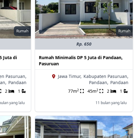
Rumah
Rumah
Rp. 650
 Juta di
Rumah Minimalis DP 5 Juta di Pandaan,
Pasuruan
en Pasuruan,
Jawa Timur,
Kabupaten Pasuruan,
an,
Pandaan
Pandaan,
Pandaan
2
2
2
1
77m
45m
2
1
bulan yang lalu
11 bulan yang lalu