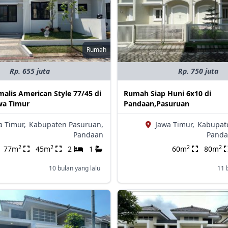
Rumah
Rp. 655 juta
Rp. 750 juta
alis American Style 77/45 di
Rumah Siap Huni 6x10 di
wa Timur
Pandaan,Pasuruan
a Timur,
Kabupaten Pasuruan,
Jawa Timur,
Kabupat
Pandaan
Panda
2
2
2
2
77m
45m
2
1
60m
80m
10 bulan yang lalu
11 