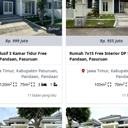
Rumah
Rp. 999 juta
Rp. 955 juta
usif 3 Kamar Tidur Free
Rumah 7x15 Free Interior DP 5
 Pandaan, Pasuruan
Pandaan, Pasuruan
a Timur,
Kabupaten Pasuruan,
Jawa Timur,
Kabupat
Pandaan,
Pandaan
Panda
2
2
2
2
120m
75m
3
1
105m
70m
11 bulan yang lalu
11 