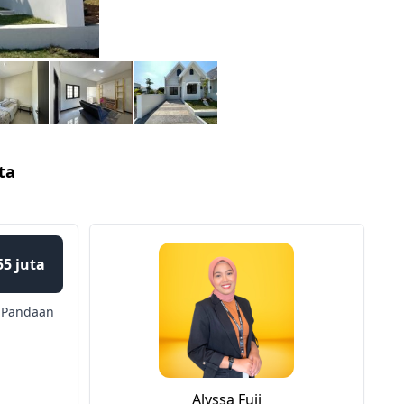
ta
55 juta
Pandaan
Alyssa Fuji