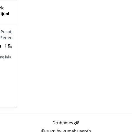
rk
ijual
 Pusat,
Senen
1
ng lalu
Druhomes
© 2026 by
RumahDaerah