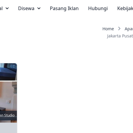
al
Disewa
Pasang Iklan
Hubungi
Kebija
Home
Apa
Jakarta Pusat
n Studio