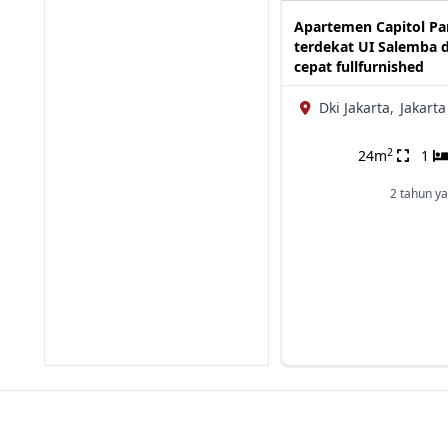
Apartemen Capitol Pa
terdekat UI Salemba d
cepat fullfurnished
Dki Jakarta,
Jakarta
2
24m
1
2 tahun ya