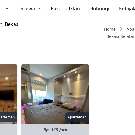
al
Disewa
Pasang Iklan
Hubungi
Kebija
n, Bekasi
Home
Apa
Bekasi Selata
partemen
Apartemen
Rp. 365 juta