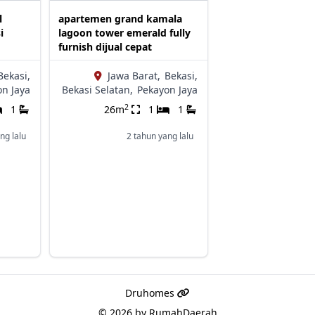
l
apartemen grand kamala
i
lagoon tower emerald fully
furnish dijual cepat
Bekasi,
Jawa Barat,
Bekasi,
on Jaya
Bekasi Selatan,
Pekayon Jaya
2
1
26m
1
1
ng lalu
2 tahun yang lalu
Druhomes
© 2026 by
RumahDaerah