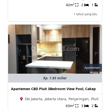
2
42m
2
1
1 tahun yang lalu
Apartemen
Rp. 1.85 miliar
Apartemen CBD Pluit 3Bedroom View Pool, Cakep
Dki Jakarta,
Jakarta Utara,
Penjaringan,
Pluit
2
63m
3
2