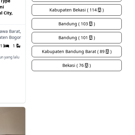
 Type
mi
Kabupaten Bekasi ( 114
)
l City,
Bandung ( 103
)
Jawa Barat,
ten Bogor
Bandung ( 101
)
1
1
Kabupaten Bandung Barat ( 89
)
un yang lalu
Bekasi ( 76
)