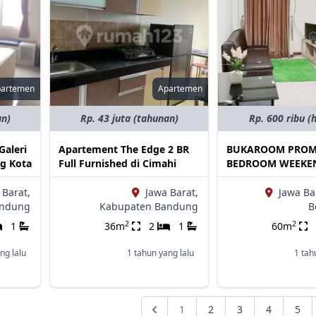
partemen
Apartemen
an)
Rp. 43 juta (tahunan)
Rp. 600 ribu (
Galeri
Apartement The Edge 2 BR
BUKAROOM PROM
g Kota
Full Furnished di Cimahi
BEDROOM WEEKE
 Barat,
Jawa Barat,
Jawa Ba
andung
Kabupaten Bandung
B
2
2
1
36m
2
1
60m
ng lalu
1 tahun yang lalu
1 tah
1
2
3
4
5