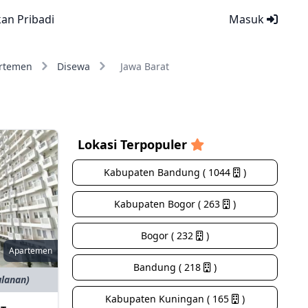
kan Pribadi
Masuk
rtemen
Disewa
Jawa Barat
Lokasi Terpopuler
Kabupaten Bandung ( 1044
)
Kabupaten Bogor ( 263
)
Bogor ( 232
)
Apartemen
Bandung ( 218
)
ulanan)
Kabupaten Kuningan ( 165
)