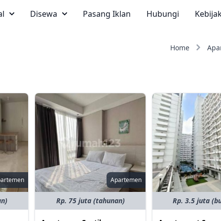
al
Disewa
Pasang Iklan
Hubungi
Kebija
Home
Apa
partemen
Apartemen
an)
Rp. 75 juta (tahunan)
Rp. 3.5 juta (b