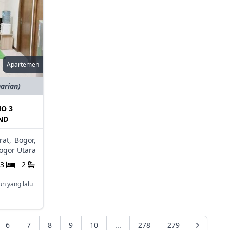
Apartemen
harian)
O 3
ND
rat,
Bogor,
ogor Utara
3
2
un yang lalu
6
7
8
9
10
...
278
279