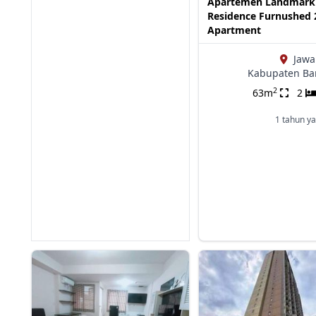
Apartemen Landmark
Residence Furnushed 
Apartment
Jawa
Kabupaten B
2
63m
2
1 tahun ya