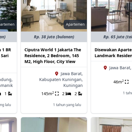
partemen
Apartemen
an)
Rp. 38 juta (bulanan)
Rp. 65 juta (t
 1 BR
Ciputra World 1 Jakarta The
Disewakan Apart
Sari
Residence, 2 Bedroom, 145
Landmark Residen
M2, High Floor, City View
Jawa Barat,
Jawa Barat,
ndung,
Kabupaten Kuningan,
2
46m
amanik
Kuningan
2
1 tah
1
145m
2
2
ng lalu
1 tahun yang lalu