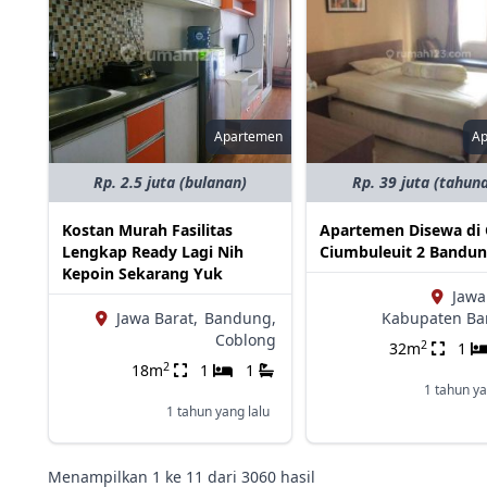
Apartemen
A
Rp. 2.5 juta (bulanan)
Rp. 39 juta (tahun
Kostan Murah Fasilitas
Apartemen Disewa di 
Lengkap Ready Lagi Nih
Ciumbuleuit 2 Bandun
Kepoin Sekarang Yuk
Jawa
Jawa Barat,
Bandung,
Kabupaten B
Coblong
2
32m
1
2
18m
1
1
1 tahun ya
1 tahun yang lalu
Menampilkan
1
ke
11
dari
3060
hasil