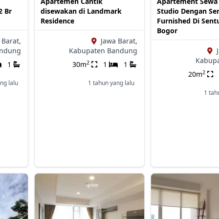
Apartemen Cantik
Apartement Sewa
2 Br
disewakan di Landmark
Studio Dengan Se
Residence
Furnished Di Sentu
Bogor
 Barat,
Jawa Barat,
andung
Kabupaten Bandung
Kabupa
2
1
30m
1
1
2
20m
ng lalu
1 tahun yang lalu
1 tah