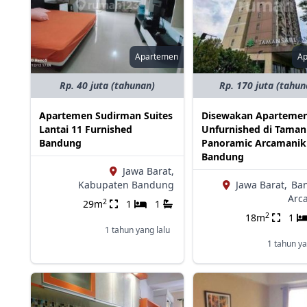
Apartemen
A
Rp. 40 juta (tahunan)
Rp. 170 juta (tahun
Apartemen Sudirman Suites
Disewakan Apartemen
Lantai 11 Furnished
Unfurnished di Taman 
Bandung
Panoramic Arcamanik
Bandung
Jawa Barat,
Kabupaten Bandung
Jawa Barat,
Ba
Arc
2
29m
1
1
2
18m
1
1 tahun yang lalu
1 tahun ya