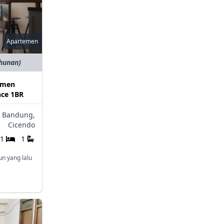
Apartemen
ahunan)
emen
ce 1BR
Bandung,
Cicendo
1
1
un yang lalu