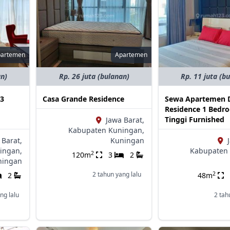
partemen
Apartemen
an)
Rp. 26 juta (bulanan)
Rp. 11 juta (b
 3
Casa Grande Residence
Sewa Apartemen 
Residence 1 Bedr
Tinggi Furnished
Jawa Barat,
Kabupaten Kuningan,
 Barat,
Kuningan
ingan,
Kabupaten 
2
120m
3
2
ningan
2
2 tahun yang lalu
2
48m
ng lalu
2 tah