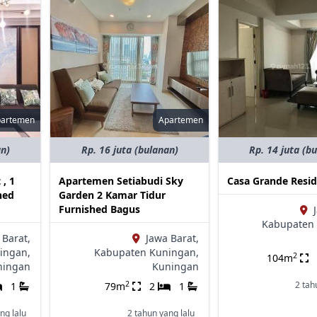
partemen
Apartemen
an)
Rp. 16 juta (bulanan)
Rp. 14 juta (b
 , 1
Apartemen Setiabudi Sky
Casa Grande Resi
hed
Garden 2 Kamar Tidur
Furnished Bagus
Kabupaten 
 Barat,
Jawa Barat,
ingan,
Kabupaten Kuningan,
2
104m
ningan
Kuningan
2
2 tah
1
79m
2
1
ng lalu
2 tahun yang lalu