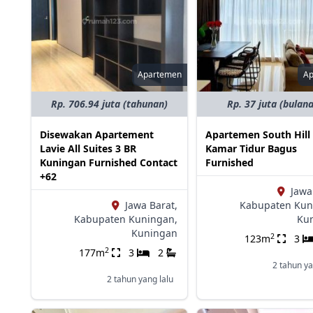
Apartemen
A
Rp. 706.94 juta (tahunan)
Rp. 37 juta (bulan
Disewakan Apartement
Apartemen South Hill
Lavie All Suites 3 BR
Kamar Tidur Bagus
Kuningan Furnished Contact
Furnished
+62
Jawa
Jawa Barat,
Kabupaten Kun
Kabupaten Kuningan,
Ku
Kuningan
2
123m
3
2
177m
3
2
2 tahun ya
2 tahun yang lalu