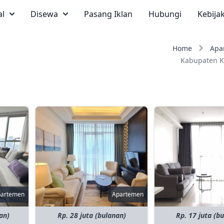
al
Disewa
Pasang Iklan
Hubungi
Kebija
Home
Apa
Kabupaten 
partemen
Apartemen
an)
Rp. 28 juta (bulanan)
Rp. 17 juta (b