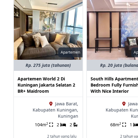
Apartemen
A
Rp. 275 juta (tahunan)
Rp. 20 juta (bulan
Apartemen World 2 Di
South Hills Apartment
Kuningan Jakarta Selatan 2
Bedroom Fully Furnis
BR+ Maidroom
With Nice Interior
Jawa Barat,
Jawa
Kabupaten Kuningan,
Kabupaten Kun
Kuningan
Ku
2
2
104m
2
2
68m
1
2 tahun yang lalu
2 tahun ya