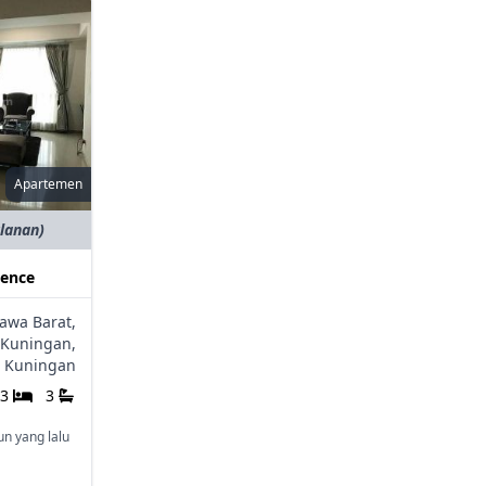
Apartemen
ulanan)
dence
Jawa Barat,
Kuningan,
Kuningan
3
3
un yang lalu