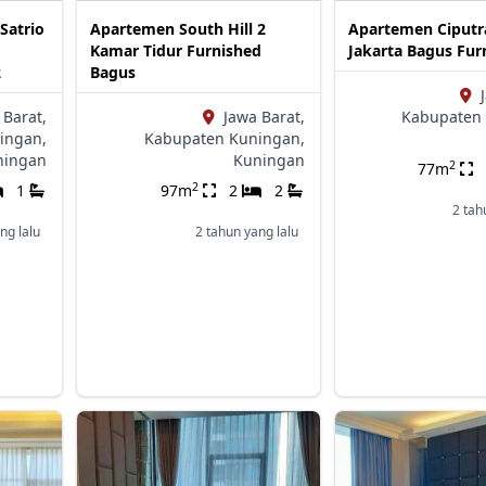
Satrio
Apartemen South Hill 2
Apartemen Ciputr
Kamar Tidur Furnished
Jakarta Bagus Fur
2
Bagus
 Barat,
Jawa Barat,
Kabupaten 
ingan,
Kabupaten Kuningan,
ningan
Kuningan
2
77m
2
1
97m
2
2
2 tah
ng lalu
2 tahun yang lalu