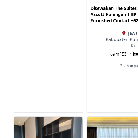
Disewakan The Suites 
Ascott Kuningan 1 BR
Furnished Contact +6
Jawa
Kabupaten Kun
Ku
2
69m
1
2 tahun ya