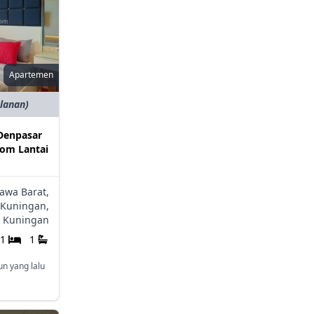
Apartemen
ulanan)
Denpasar
oom Lantai
Jawa Barat,
Kuningan,
Kuningan
1
1
un yang lalu