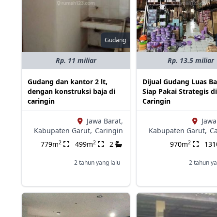
Gudang
Rp. 11 miliar
Rp. 13.5 miliar
Gudang dan kantor 2 lt,
Dijual Gudang Luas B
dengan konstruksi baja di
Siap Pakai Strategis d
caringin
Caringin
Jawa Barat,
Jawa
Kabupaten Garut,
Caringin
Kabupaten Garut,
Ca
2
2
2
779m
499m
2
970m
13
2 tahun yang lalu
2 tahun ya