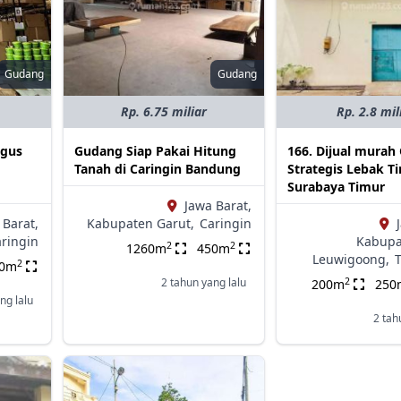
Gudang
Gudang
Rp. 6.75 miliar
Rp. 2.8 mil
agus
Gudang Siap Pakai Hitung
166. Dijual murah
i
Tanah di Caringin Bandung
Strategis Lebak T
Surabaya Timur
Jawa Barat,
 Barat,
Kabupaten Garut,
Caringin
ringin
Kabupa
2
2
1260m
450m
Leuwigoong,
2
10m
2
2 tahun yang lalu
200m
250
ng lalu
2 tah