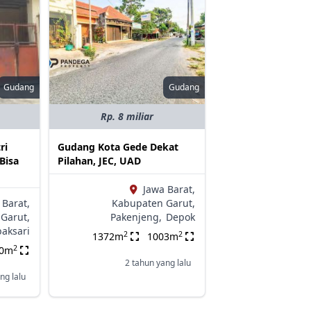
Gudang
Gudang
Rp. 8 miliar
ri
Gudang Kota Gede Dekat
Bisa
Pilahan, JEC, UAD
Jawa Barat,
 Barat,
Kabupaten Garut,
Garut,
Pakenjeng,
Depok
aksari
2
2
1372m
1003m
2
00m
2 tahun yang lalu
ng lalu