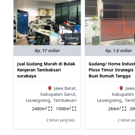
Gudang
Rp. 17 miliar
Rp. 1.6 miliar
Jual Gudang Murah di Bulak
Gudang/ Home Indust
Kenjeran Tambaksari
Ploso Timur Strategis 
surabaya
Buat Rumah Tangga
Jawa Barat,
Jawa
Kabupaten Garut,
Kabupaten 
Leuwigoong,
Tambaksari
Leuwigoong,
Tamb
2
2
2
2400m
1500m
264m
2
2 tahun yang lalu
2 tahun ya