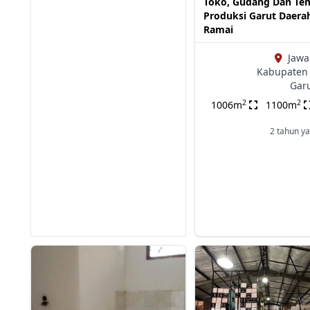
Toko, Gudang Dan Te
Produksi Garut Daera
Ramai
Jawa
Kabupaten 
Gar
2
2
1006m
1100m
2 tahun ya