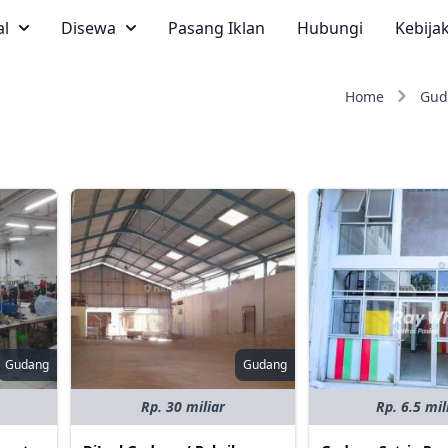
al
Disewa
Pasang Iklan
Hubungi
Kebija
Home
Gud
Gudang
Gudang
Rp. 30 miliar
Rp. 6.5 mil