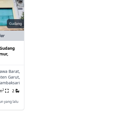
Gudang
iar
 Gudang
imur,
Jawa Barat,
ten Garut,
Tambaksari
2
m
2
un yang lalu