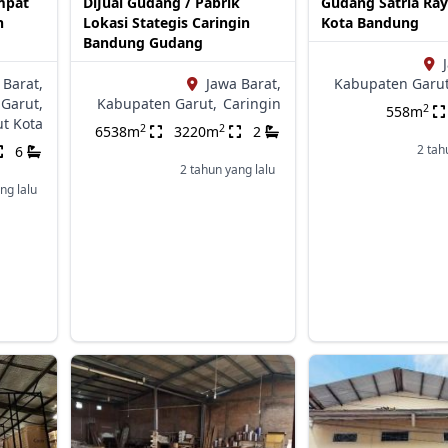
mpat
DiJual Gudang / Pabrik
Gudang Satria Ray
h
Lokasi Stategis Caringin
Kota Bandung
Bandung Gudang
 Barat,
Jawa Barat,
Kabupaten Garut
Garut,
Kabupaten Garut,
Caringin
2
558m
ut Kota
2
2
6538m
3220m
2
2 tah
6
2 tahun yang lalu
ng lalu