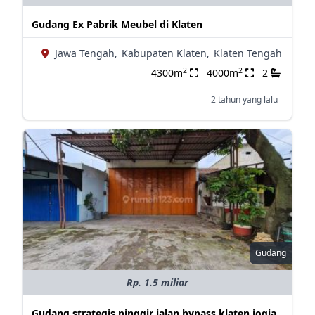
Gudang Ex Pabrik Meubel di Klaten
Jawa Tengah,
Kabupaten Klaten,
Klaten Tengah
2
2
4300m
4000m
2
2 tahun yang lalu
Gudang
Rp. 1.5 miliar
Gudang strategis pinggir jalan bypass klaten jogja