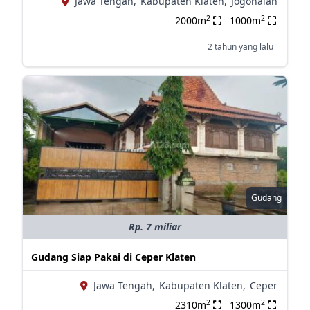
Jawa Tengah,
Kabupaten Klaten,
Jogonalan
2
2
2000m
1000m
2 tahun yang lalu
Gudang
Rp. 7 miliar
Gudang Siap Pakai di Ceper Klaten
Jawa Tengah,
Kabupaten Klaten,
Ceper
2
2
2310m
1300m