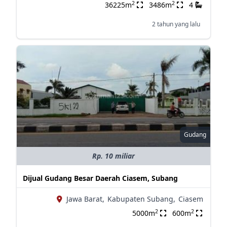
2
2
36225m
3486m
4
2 tahun yang lalu
Gudang
Rp. 10 miliar
Dijual Gudang Besar Daerah Ciasem, Subang
Jawa Barat,
Kabupaten Subang,
Ciasem
2
2
5000m
600m