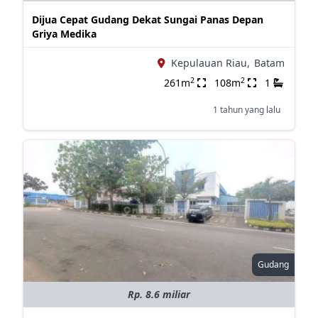
Dijua Cepat Gudang Dekat Sungai Panas Depan
Griya Medika
Kepulauan Riau,
Batam
2
2
261m
108m
1
1 tahun yang lalu
Gudang
Rp. 8.6 miliar