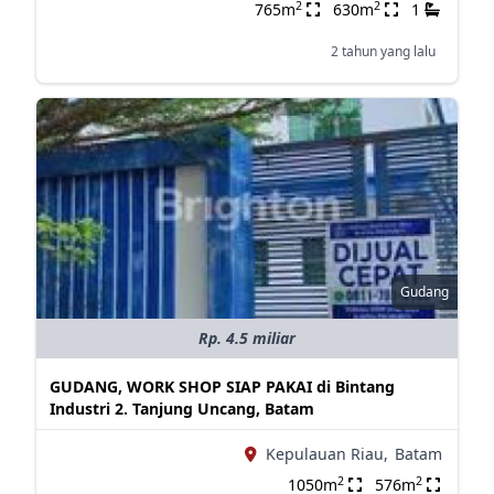
2
2
765m
630m
1
2 tahun yang lalu
Gudang
Rp. 4.5 miliar
GUDANG, WORK SHOP SIAP PAKAI di Bintang
Industri 2. Tanjung Uncang, Batam
Kepulauan Riau,
Batam
2
2
1050m
576m