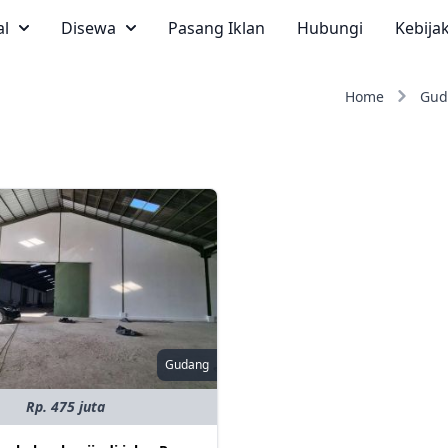
al
Disewa
Pasang Iklan
Hubungi
Kebija
Home
Gud
Gudang
Rp. 475 juta