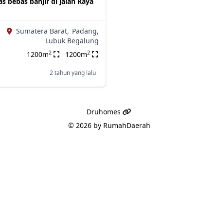
s bebas banjir di jalan Raya
Sumatera Barat,
Padang,
Lubuk Begalung
2
2
1200m
1200m
2 tahun yang lalu
Druhomes
© 2026 by
RumahDaerah