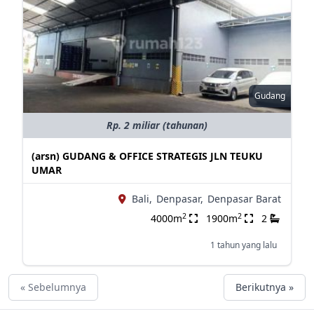
Gudang
Rp. 2 miliar (tahunan)
(arsn) GUDANG & OFFICE STRATEGIS JLN TEUKU
UMAR
Bali,
Denpasar,
Denpasar Barat
2
2
4000m
1900m
2
1 tahun yang lalu
« Sebelumnya
Berikutnya »