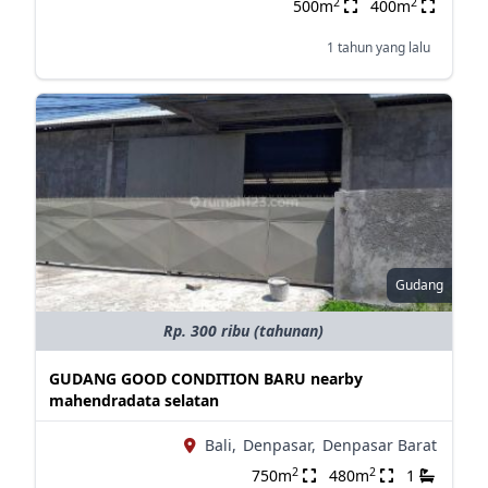
2
2
500m
400m
1 tahun yang lalu
Gudang
Rp. 300 ribu (tahunan)
GUDANG GOOD CONDITION BARU nearby
mahendradata selatan
Bali,
Denpasar,
Denpasar Barat
2
2
750m
480m
1