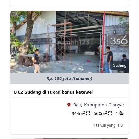
Gudang
Rp. 100 juta (tahunan)
B 82 Gudang di Tukad banut ketewel
Bali,
Kabupaten Gianyar
2
2
944m
560m
1
1 tahun yang lalu