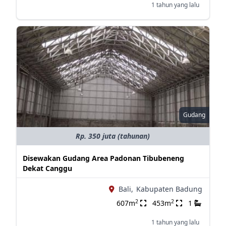
1 tahun yang lalu
Gudang
Rp. 350 juta (tahunan)
Disewakan Gudang Area Padonan Tibubeneng
Dekat Canggu
Bali,
Kabupaten Badung
2
2
607m
453m
1
1 tahun yang lalu