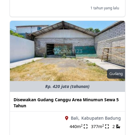
1 tahun yang lalu
Gudang
Rp. 420 juta (tahunan)
Disewakan Gudang Canggu Area Minumun Sewa 5
Tahun
Bali,
Kabupaten Badung
2
2
440m
377m
2